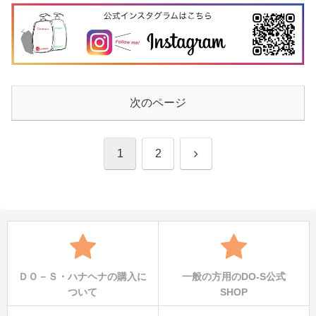
次のページ
次
1
2
へ
ＤＯ－Ｓ・ハナヘナの購入に
一般の方用のDO-S公式
ついて
SHOP