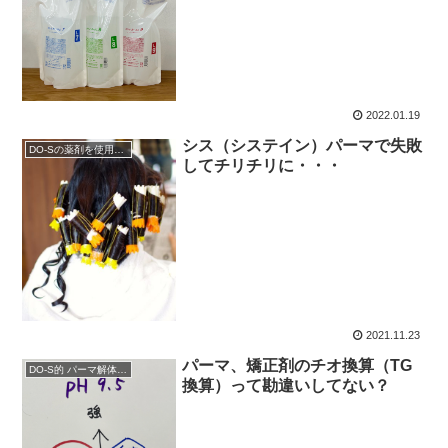
2022.01.19
シス（システイン）パーマで失敗
DO-Sの薬剤を使用したい
してチリチリに・・・
2021.11.23
パーマ、矯正剤のチオ換算（TG
DO-S的 パーマ解体新書
換算）って勘違いしてない？