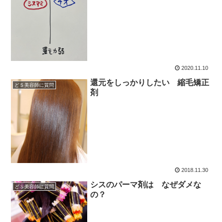
2020.11.10
還元をしっかりしたい 縮毛矯正
どＳ美容師に質問
剤
2018.11.30
シスのパーマ剤は なぜダメな
どＳ美容師に質問
の？