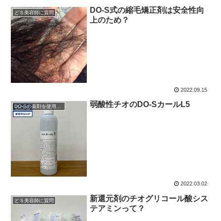
DO-S式の縮毛矯正剤は安全性向
どＳ美容師に質問
上のため？
2022.09.15
弱酸性チオのDO-SカールL5
DO-Sの薬剤を使用したい
2022.03.02
新還元剤のチオグリコール酸シス
どＳ美容師に質問
テアミンって？