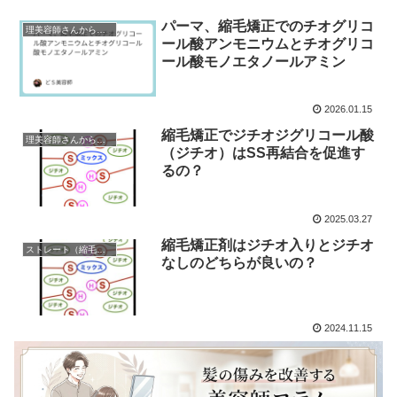
パーマ、縮毛矯正でのチオグリコ
理美容師さんからの質問
ール酸アンモニウムとチオグリコ
ール酸モノエタノールアミン
2026.01.15
縮毛矯正でジチオジグリコール酸
理美容師さんからの質問
（ジチオ）はSS再結合を促進す
るの？
2025.03.27
縮毛矯正剤はジチオ入りとジチオ
ストレート（縮毛矯正）
なしのどちらが良いの？
2024.11.15