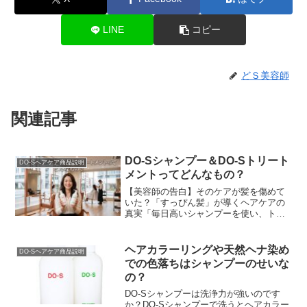
LINE
コピー
どＳ美容師
関連記事
DO-Sシャンプー＆DO-Sトリート
DO-Sヘアケア商品説明
メントってどんなもの？
【美容師の告白】そのケアが髪を傷めて
いた？「すっぴん髪」が導くヘアケアの
真実「毎日高いシャンプーを使い、トリ
ートメントで入念にケアしているのに、
なぜか髪がパサつく…」「昔に比べて髪
が細くなり、変なクセ...
ヘアカラーリングや天然ヘナ染め
DO-Sヘアケア商品説明
での色落ちはシャンプーのせいな
の？
DO-Sシャンプーは洗浄力が強いのです
か？DO-Sシャンプーで洗うとヘアカラー