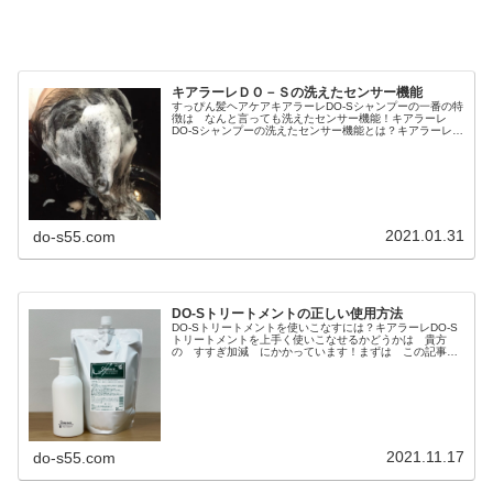
キアラーレＤＯ－Ｓの洗えたセンサー機能
すっぴん髪ヘアケアキアラーレDO-Sシャンプーの一番の特
徴は なんと言っても洗えたセンサー機能！キアラーレ
DO-Sシャンプーの洗えたセンサー機能とは？キアラーレ
DO-Sシャンプーで洗うと頭皮や毛髪が 汚れていたり余分
なコーティング成分などが...
2021.01.31
do-s55.com
DO-Sトリートメントの正しい使用方法
DO-Sトリートメントを使いこなすには？キアラーレDO-S
トリートメントを上手く使いこなせるかどうかは 貴方
の すすぎ加減 にかかっています！まずは この記事を
熟読してください↓毛髪のトリートメントってのは◎タンパ
ク質類似成分でダメージホー...
2021.11.17
do-s55.com