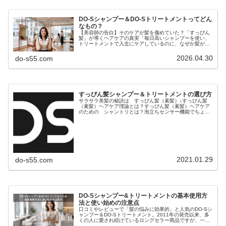
DO-Sシャンプー＆DO-Sトリートメントってどん
なもの？
【美容師の告白】そのケアが髪を傷めていた？「すっぴん
髪」が導くヘアケアの真実「毎日高いシャンプーを使い、
トリートメントで入念にケアしているのに、なぜか髪がパ
サつく…」「昔に比べて髪が細くなり、変なクセが出てき
た気がする…」もしあなたがそう感...
2026.04.30
do-s55.com
すっぴん髪シャンプー＆トリートメントの選び方
サラサラ美髪の秘訣は すっぴん髪（素髪）↓すっぴん髪
（素髪）ヘアケア理論とは？すっぴん髪（素髪）ヘアケア
のための シャントリとは？泡立ちセンサー機能でちょう
どいい塩梅に洗える シャンプー皮膜でキューティクルを
傷めず絶妙なバランスで染み込む ...
2021.01.29
do-s55.com
DO-Sシャンプー&トリートメントの基本使用方
法と使い始めの注意点
口コミやレビューで「髪の悩みに効果的」と人気のDO-Sシ
ャンプー＆DO-Sトリートメント。2011年の発売以来、多
くの人に愛され続けているロングセラー商品ですが、一般
的なヘアケア製品とはコンセプトが大きく異なります。