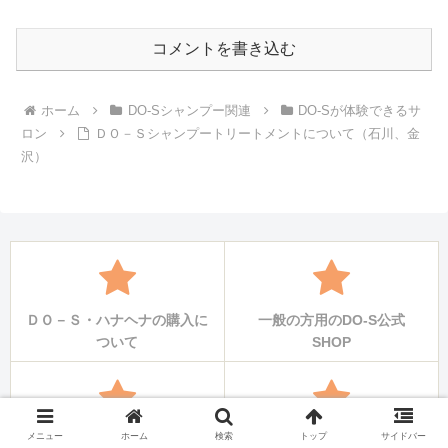
コメントを書き込む
ホーム
DO-Sシャンプー関連
DO-Sが体験できるサ
ロン
ＤＯ－Ｓシャンプートリートメントについて（石川、金
沢）
ＤＯ－Ｓ・ハナヘナの購入に
一般の方用のDO-S公式
ついて
SHOP
メニュー
ホーム
検索
トップ
サイドバー
全国のDO-S正規販売の理美
理美容師限定業務用販売ショ