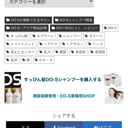
DO-Sが体験できるサロン
DO-Sシャンプー関連
DO-Sヘアケア商品説明
DOーSの口コミ、レビュー
DO-S
すっぴん髪
キアラーレ
シャンプー
ダメージ
トリートメント
ヘアケア
ヘアサロン
リンス
洗えたセンサー
石川
素髪
美容室
美容院
金沢
髪
ＤＯ－Ｓ
シェアする
X
Facebook
はてブ