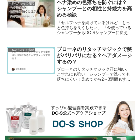
かも毛先はゴワゴワ...
ヘナ染めの色落ちを防ぐには？
一般の方からの質問
シャンプーとの相性と持続力を高
める秘訣
「セルフヘナを続けているけれど、もっ
と色持ちを良くしたい」 「今使っている
シャンプーからDO-Sシャンプーに変えた
ら、ヘナは落ちにくくなる？」ヘナ愛用
者にとって、染めたての美しい色をいか
にキープするか...
ブローネのリタッチマジックで髪
一般の方からの質問
がバリバリになる？ヘアダメージ
するの？
ブローネのリタッチマジック汗に強い、
こすれにも強い、シャンプーで洗っても
落ちにくい！染めてから2～3週間もする
と根元から白髪が出てきて気になりだす
分け目...けど、頻繁に白髪染めをすると
傷みが気になる...