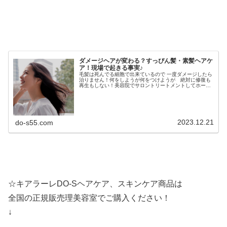
ダメージヘアが変わる？すっぴん髪・素髪ヘアケ
ア！現場で起きる事実♪
毛髪は死んでる細胞で出来ているので 一度ダメージしたら
治りません！何をしようが何をつけようが 絶対に修復も
再生もしない！美容院でサロントリートメントしてホーム
ケアでもお勧めの高級シャンプー使ってる常連さんほど髪
の毛がダメージしてたり・・・も...
2023.12.21
do-s55.com
☆キアラーレDO-Sヘアケア、スキンケア商品は
全国の正規販売理美容室でご購入ください！
↓