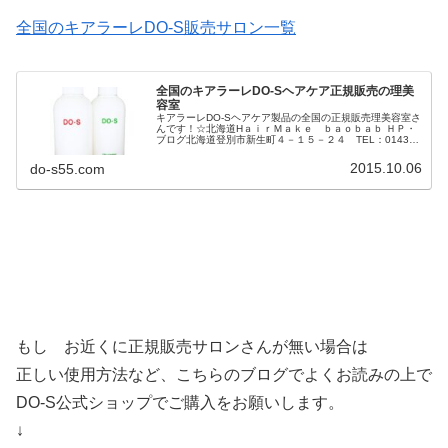
全国のキアラーレDO-S販売サロン一覧
全国のキアラーレDO-Sヘアケア正規販売の理美
容室
キアラーレDO-Sヘアケア製品の全国の正規販売理美容室さ
んです！☆北海道HａｉｒＭａｋｅ ｂａｏｂａｂ ＨＰ・
ブログ北海道登別市新生町４－１５－２４ TEL：0143-
87-4412room ＨＰ・ブログ北海道札幌市中央区南4条西2
丁目14...
2015.10.06
do-s55.com
もし お近くに正規販売サロンさんが無い場合は
正しい使用方法など、こちらのブログでよくお読みの上で
DO-S公式ショップでご購入をお願いします。
↓