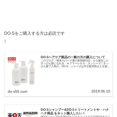
DO-Sをご購入する方は必読です
↓
DO-Sヘアケア製品の一般の方の購入について
このブログ「場末のパーマ屋の美容師日記」から誕生した
すっぴん髪になれる キアラーレＤＯ－Ｓシリーズ！すっ
ぴん髪で人気の「DO-S」シリーズは不正販売防止と正規品
保護のため「キアラーレ」というブランド名で商標登録さ
れ「キアラーレDO-S」に変...
2019.06.10
do-s55.com
DO-Sシャンプー&DO-Sトリートメントや・ハナ
ヘナ商品 をネット購入したい！
DO-Sシャンプー＆DO-SトリートメントなどのDO-Sオリジ