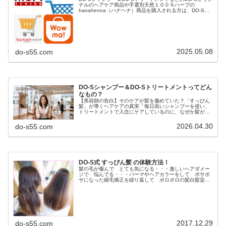
ナルのヘアケア商品や手選別天然１００％ハーブの
hanahenna（ハナヘナ）商品を購入される方は、DO-S公
式ショップや楽天市場、Yahoo!ショッピング、AUpayマー
ケット（...
2025.05.08
do-s55.com
DO-Sシャンプー＆DO-Sトリートメントってどん
なもの？
【美容師の告白】そのケアが髪を傷めていた？「すっぴん
髪」が導くヘアケアの真実「毎日高いシャンプーを使い、
トリートメントで入念にケアしているのに、なぜか髪がパ
サつく…」「昔に比べて髪が細くなり、変なクセが出てき
た気がする…」もしあなたがそう感...
2026.04.30
do-s55.com
DO-S式 すっぴん髪 の体験方法！
髪の毛が傷んで とても気になる・・・激しいヘアダメー
ジで 悩んでる・・・パーマやヘアカラーをして ボサボ
サになった縮毛矯正を繰り返して ボロボロの髪白髪染め
を長年してて ペタンと軟毛毎日アイロンしてるので パ
サパサの髪など ヘアダメージの悩...
2017.12.29
do-s55.com