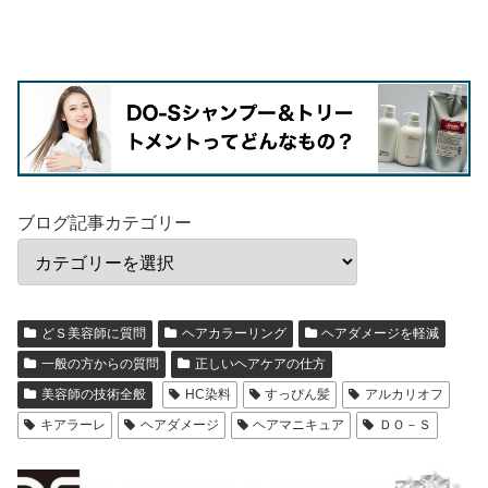
ブログ記事カテゴリー
どＳ美容師に質問
ヘアカラーリング
ヘアダメージを軽減
一般の方からの質問
正しいヘアケアの仕方
美容師の技術全般
HC染料
すっぴん髪
アルカリオフ
キアラーレ
ヘアダメージ
ヘアマニキュア
ＤＯ－Ｓ