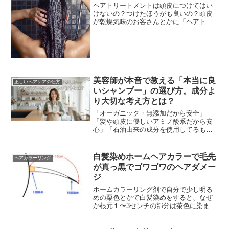
ヘアトリートメントは頭皮につけてはい
けないの？つけたほうがも良いの？頭皮
が乾燥気味のお客さんとかに「ヘアトリ
ートメントは地肌（頭皮）にもたっぷり
つけ、マッサージするように塗布した方
が良いです。」ってい...
美容師が本音で教える「本当に良
正しいヘアケアの仕方
いシャンプー」の選び方。成分よ
り大切な考え方とは？
「オーガニック・無添加だから安全」
「髪や頭皮に優しいアミノ酸系だから安
心」「石油由来の成分を使用してるもの
は危険」美容業界の「常連」とも言える
成分至上主義。しかし、現場でハサミを
握る美容師たちが本当に...
白髪染めホームヘアカラーで毛先
ヘアカラーリング
が真っ黒でゴワゴワのヘアダメー
ジ
ホームカラーリング剤で自分で少し明る
めの栗色とかで白髪染めをすると、なぜ
か根元１〜3センチの部分は茶色に染まっ
ていても先にいくほど徐々に暗くなり毛
先部分なんて真っ黒になってしまう。し