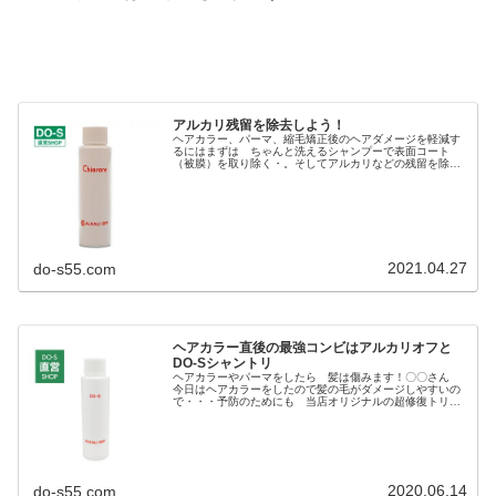
アルカリ残留を除去しよう！
ヘアカラー、パーマ、縮毛矯正後のヘアダメージを軽減す
るにはまずは ちゃんと洗えるシャンプーで表面コート
（被膜）を取り除く・。そしてアルカリなどの残留を除去
してあげるのが大切！ヘアカラー直後の最強コンビはアル
カリオフとDO-Sシャントリヘアア...
2021.04.27
do-s55.com
ヘアカラー直後の最強コンビはアルカリオフと
DO-Sシャントリ
ヘアカラーやパーマをしたら 髪は傷みます！〇〇さん
今日はヘアカラーをしたので髪の毛がダメージしやすいの
で・・・予防のためにも 当店オリジナルの超修復トリー
トメントをしときましょう！ありがちな 美容師の営業で
すな（笑）でも 実は こういうヘ...
2020.06.14
do-s55.com