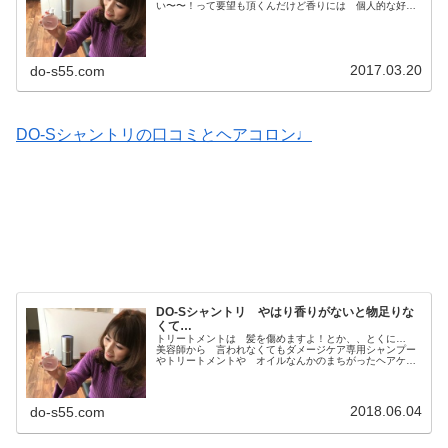
い〜〜！って要望も頂くんだけど香りには 個人的な好み
があるからね〜このシャンプー使いたいけどこの香りだけ
は 生理的に受け付けない！なんて...
2017.03.20
do-s55.com
DO-Sシャントリの口コミとヘアコロン♩
DO-Sシャントリ やはり香りがないと物足りな
くて…
トリートメントは 髪を傷めますよ！とか、、とくに…
美容師から 言われなくてもダメージケア専用シャンプー
やトリートメントや オイルなんかのまちがったヘアケア
を続けてきて『その髪の 現状』があるわけですから！！
美容師の へんな理屈なんかよりも...
2018.06.04
do-s55.com