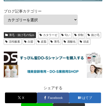
ブログ記事カテゴリー
薄毛・抜け毛の悩み
カタラーゼ
匂い
抑制
抜け毛
活性酸素
白髪
皮脂
薄毛
過酸化
頭皮
シェアする
X
Facebook
はてブ