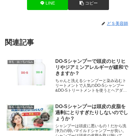
LINE
コピー
どＳ美容師
関連記事
DO-Sシャンプーで頭皮のヒリヒ
薄毛・抜け毛の悩み
リやジアミンアレルギーが緩和で
きますか？
ちゃんと洗えるシャンプーと染み込むト
リートメントで人気のDO-Sシャンプー
&DO-Sトリートメントを使うとヘアダメ
ージが減少する！？髪の毛が扱いやすく
なってスタイリングが簡単になる。ヘア
カラーやパーマ...
DO-Sシャンプーは頭皮の皮脂を
薄毛・抜け毛の悩み
過剰にとりすぎたりしないのでし
ょうか？
シャンプーは頭皮に悪いもの！だから洗
浄力の弱いマイルドシャンプーが良い。
シャンプーは頭皮の皮脂を取り除いてし