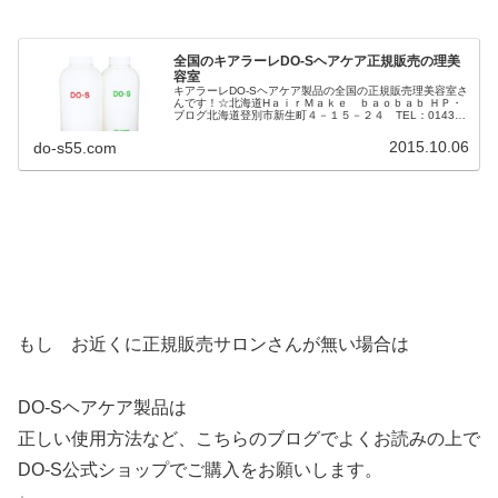
全国のキアラーレDO-Sヘアケア正規販売の理美
容室
キアラーレDO-Sヘアケア製品の全国の正規販売理美容室さ
んです！☆北海道HａｉｒＭａｋｅ ｂａｏｂａｂ ＨＰ・
ブログ北海道登別市新生町４－１５－２４ TEL：0143-
87-4412room ＨＰ・ブログ北海道札幌市中央区南4条西2
丁目14...
2015.10.06
do-s55.com
もし お近くに正規販売サロンさんが無い場合は
DO-Sヘアケア製品は
正しい使用方法など、こちらのブログでよくお読みの上で
DO-S公式ショップでご購入をお願いします。