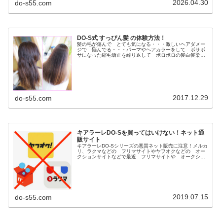
2026.04.30
do-s55.com
DO-S式 すっぴん髪 の体験方法！
髪の毛が傷んで とても気になる・・・激しいヘアダメー
ジで 悩んでる・・・パーマやヘアカラーをして ボサボ
サになった縮毛矯正を繰り返して ボロボロの髪白髪染め
を長年してて ペタンと軟毛毎日アイロンしてるので パ
サパサの髪など ヘアダメージの悩...
2017.12.29
do-s55.com
キアラーレDO-Sを買ってはいけない！ネット通
販サイト
キアラーレDO-Sシリーズの悪質ネット販売に注意！メルカ
リ、ラクマなどの フリマサイトやヤフオクなどの オー
クションサイトなどで最近 フリマサイトや オークショ
ンサイト等で古い商品や 保管状態が悪い粗悪な DO-S商
品が多数販売されてるとの...
2019.07.15
do-s55.com