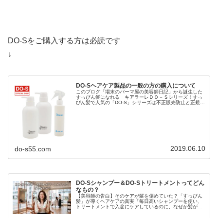
DO-Sをご購入する方は必読です
↓
DO-Sヘアケア製品の一般の方の購入について
このブログ「場末のパーマ屋の美容師日記」から誕生した
すっぴん髪になれる キアラーレＤＯ－Ｓシリーズ！すっ
ぴん髪で人気の「DO-S」シリーズは不正販売防止と正規品
保護のため「キアラーレ」というブランド名で商標登録さ
れ「キアラーレDO-S」に変...
2019.06.10
do-s55.com
DO-Sシャンプー＆DO-Sトリートメントってどん
なもの？
【美容師の告白】そのケアが髪を傷めていた？「すっぴん
髪」が導くヘアケアの真実「毎日高いシャンプーを使い、
トリートメントで入念にケアしているのに、なぜか髪がパ
サつく…」「昔に比べて髪が細くなり、変なクセが出てき
た気がする…」もしあなたがそう感...