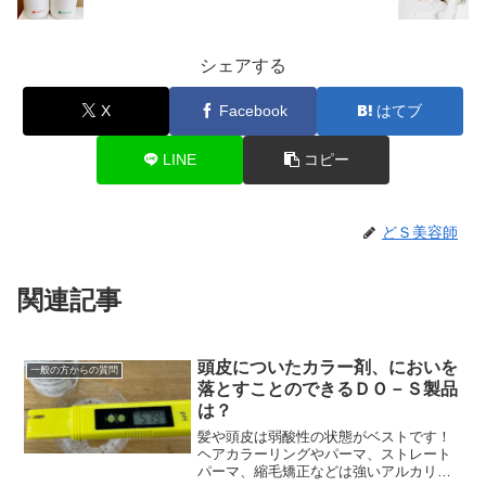
シェアする
X
Facebook
はてブ
LINE
コピー
どＳ美容師
関連記事
頭皮についたカラー剤、においを
一般の方からの質問
落とすことのできるＤＯ－Ｓ製品
は？
髪や頭皮は弱酸性の状態がベストです！
ヘアカラーリングやパーマ、ストレート
パーマ、縮毛矯正などは強いアルカリ性