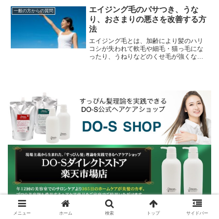
いたように、縮毛...
エイジング毛のパサつき、うな
一般の方からの質問
り、おさまりの悪さを改善する方
法
エイジング毛とは、加齢により髪のハリ
コシが失われて軟毛や細毛・猫っ毛にな
ったり、うねりなどのくせ毛が強くなっ
たり、パサパサして髪のツヤが失われた
り白髪が増えるなど毛髪や頭皮が変化す
ることです。エイジン...
メニュー
ホーム
検索
トップ
サイドバー