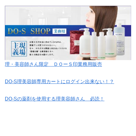
理・美容師さん限定 ＤＯーＳ印業務用販売
DO-S理美容師専用カートにログイン出来ない！？
DO-Sの薬剤を使用する理美容師さん 必読！