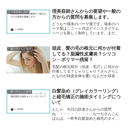
の薬品を使用することが多く、これがヘ
アダメージの原因になっています。そこ
で理美容室ではそうい...
理美容師さんからの要望や一般の
どＳ美容師に質問
方からの質問を募集します。
どうも〜場末のパーマ屋です。場末のパ
ーマ屋はここ一ヶ月ほどインスタグラム
ページを新しく制作しています。まだま
だページ数は少ないですが、ぜひフォロ
ーして下さいネ↓場末のパーマ屋の美容師
日記のインスタグラ...
頭皮、髪の毛の根元に何かが付着
一般の方からの質問
してる？脂漏性皮膚炎？シリコ
ン・ポリマー残留？
毛髪の根元部分（頭皮・毛穴）に何かが
付着してる？じゃりじゃり？ざらざらし
たものが頭皮全体を覆いなんだか頭皮が
気持ち悪い・・・べっとりしてて、なに
かが付着してるみたい・・・頭皮デトッ
クスやヘッドスパ・炭...
白髪染め（グレイカラーリング）
一般の方からの質問
と縮毛矯正の施術タイミングにつ
いて
んじゃ 今日の読者さんからの質問
ね・・・・・・・・・・ぢ〜ぢさんこん
ばんは。一昨年白髪染めと縮毛のタイミ
ングについて聞いた者です。2024.5.5の
記事です。去年はぢ〜ぢさんが教えて頂