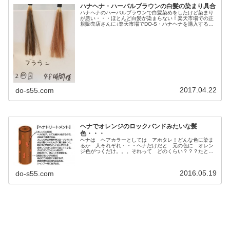
ハナヘナ・ハーバルブラウンの白髪の染まり具合
ハナヘナのハーバルブラウンで白髪染めをしたけど染まり
が悪い・・・ほとんど白髪が染まらない！楽天市場での正
規販売店さんに↓楽天市場でDO-S・ハナヘナを購入する方
へそんな お問い合わせを頂いたようなんだ。セルフで白
髪染めにヘナしてもなかなか難...
2017.04.22
do-s55.com
ヘナでオレンジのロックバンドみたいな髪
色・・・
ヘナは ヘアカラーとしては アホタレ！どんな色に染ま
るか 人それぞれ・・・ヘナだけだと 元の色に オレン
ジ色がつくだけ。。。それって どのくらい？？？たとえ
ば かなり暗い色だとほとんど わかんない程度にほんの
り 赤みがつくぐらいだけど元が ...
2016.05.19
do-s55.com