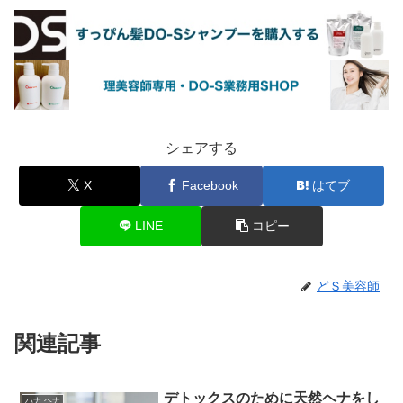
シェアする
X
Facebook
はてブ
LINE
コピー
どＳ美容師
関連記事
デトックスのために天然ヘナをし
ハナ ヘナ