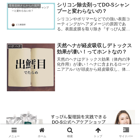
りパーマや縮毛矯正を効...
シリコン除去剤ってDO-Sシャン
理美容師さんからの質問
プーと変わらないの？
シリコンやポリマーなどでの強い表面コ
ーティングがヘアダメージの原因であ
る。表面皮膜を取り除き『すっぴん髪』
『素髪』にすることで髪の傷みが軽減で
きる。これ2010年ぐらいから美容業界で
言われ出したんです...
天然ヘナが経皮吸収しデトックス
ハナ ヘナ
効果が凄い！ってホントなの？
天然のヘナはデトックス効果（体内の浄
化作用）が凄い！ヘナに含まれるローソ
ニアアルバが頭皮から経皮吸収し、体内
に溜まったストレスや肝臓の毒素、体内
の老廃物をデトックスして排出してくれ
ます。またナフトキン...
メニュー
ホーム
検索
トップ
サイドバー