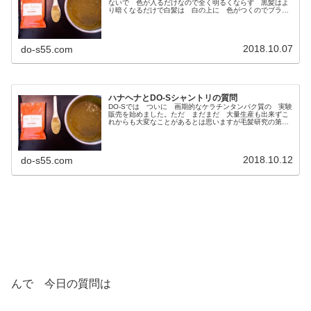
ないで 色が入るだけなので全く明るくならず 黒髪はよ
り暗くなるだけで白髪は 白の上に 色がつくのでブラウ
ン色になるだけなんだね染める色によって変わるけどだい
たいが こんな感じ↓写真左が 黒...
2018.10.07
do-s55.com
ハナヘナとDO-Sシャントリの質問
DO-Sでは ついに 画期的なケラチンタンパク質の 実験
販売を始めました。ただ まだまだ 大量生産も出来ずこ
れからも大変なことがあるとは思いますが毛髪研究の第一
人者である 新井先生のためにもなんとか良いものを作り
たいですね〜♪ダメージが気に...
2018.10.12
do-s55.com
んで 今日の質問は