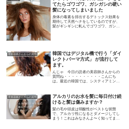
てたらゴワゴワ、ガシガシの硬い
髪になってしまいました
身体の毒素を排出するデトックス効果を
期待して天然ヘナをしているのですが、
髪がギシギシに軋んでゴワゴワ、ガシガ
シの硬い髪質になってしまいました
（涙）定期的に天然のヘナとインディゴ
で白髪染めをしています。...
韓国ではデジタル機で行う「ダイ
理美容師さんからの質問
レクトパーマ方式」 が流行して
ます。
んじゃ 今日の読者の美容師さんからの
質問ね・・・・・・・・・・こんにち
は。最近の韓国では、システィアミン
（システアミン）・TGS・GMT などの活
用が始まっています。中性パーマ・酸性
パーマの利用とあわ...
アルカリのお水を髪に毎日付け続
理美容師さんからの質問
けると髪は傷みますか？
髪の毛や頭皮は弱酸性がベストな状態
で、アルカリ性になるとダメージしてし
まう！これはみなさんよ〜く知ってます
よね。でも、毛染めで黒髪を明るくする
ブリーチ（脱色）とか、健康毛にしっか