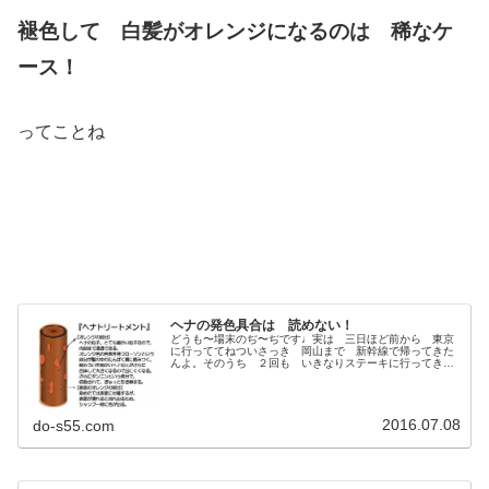
褪色して 白髪がオレンジになるのは 稀なケ
ース！
ってことね
ヘナの発色具合は 読めない！
どうも〜場末のぢ〜ぢです♩実は 三日ほど前から 東京
に行っててねついさっき 岡山まで 新幹線で帰ってきた
んよ。そのうち ２回も いきなりステーキに行ってきた
んよ♩岡山にはなぜか まだ無いんだけど最近は 立ち食
いだけじゃなく座って食べれる席も...
2016.07.08
do-s55.com