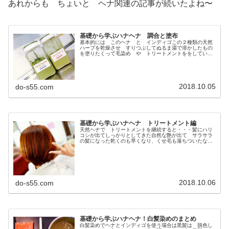
あれからも ちょいと ヘナ関連の記事が続いたよね〜
基礎から学ぶハナヘナ 調合と塗布
基本的には このヘナ と インディゴこの２種類の天然
ハーブを乾燥させ すりつぶしてぬるま湯で溶かしたもの
を塗りたくって毛染め や トリートメントををしていく
ことなんだね。↓天然ヘナ＆インディゴカラーって なに？
キィちゃんに 弟ができました〜...
2018.10.05
do-s55.com
基礎から学ぶハナヘナ トリートメント編
天然ヘナで トリートメントを継続すると・・・髪にハリ
コシが出てしっかりとしてきた自然な艶が出て サラサラ
の髪になった乾くのも早くなり、くせ毛も落ちついたなん
だか髪の毛が 元気になった！そう感じる人が多くいる。
他のケミカル系のヘアトリートメン...
2018.10.06
do-s55.com
基礎から学ぶハナヘナ！白髪染めのまとめ
白髪染めでヘナとインディゴを使う場合は黒髪は 脱色し