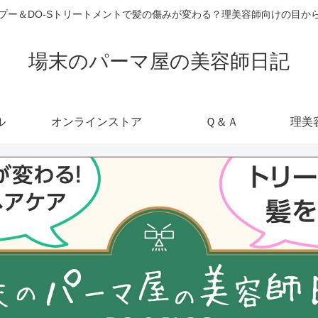
ャンプー＆DO-Sトリートメントで髪の傷みが変わる？理美容師向けの目
場末のパーマ屋の美容師日記
ル
オンラインストア
Ｑ＆Ａ
理美