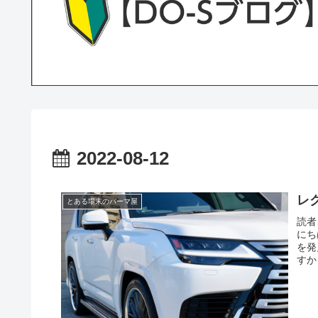
2022-08-12
レ
とある場末のパーマ屋
読者
にち
を発
すか