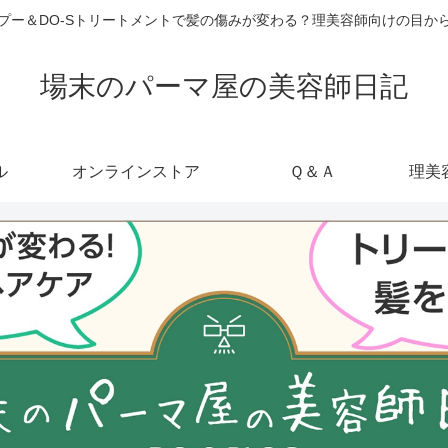
ャンプー＆DO-Sトリートメントで髪の傷みが変わる？理美容師向けの目
場末のパーマ屋の美容師日記
ル
オンラインストア
Ｑ＆Ａ
理美