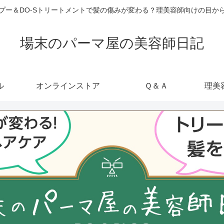
ャンプー＆DO-Sトリートメントで髪の傷みが変わる？理美容師向けの目
場末のパーマ屋の美容師日記
ル
オンラインストア
Ｑ＆Ａ
理美