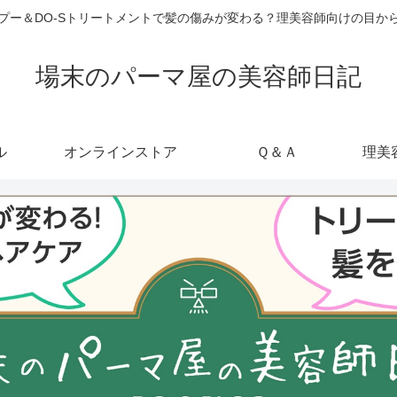
ャンプー＆DO-Sトリートメントで髪の傷みが変わる？理美容師向けの目
場末のパーマ屋の美容師日記
ル
オンラインストア
Ｑ＆Ａ
理美