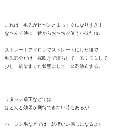
これは 毛先がピ〜ンとまっすぐになりすぎ！
な〜んて時に 昔からぢ〜ぢが使う小技だね。
ストレートアイロンでストレートにした後で
毛先部分だけ 霧吹きで濡らして モミモミして
少し 馴染ませた状態にして ２剤塗布する。
リタッチ矯正などでは
ほとんど効果が期待できない時もあるが
バージン毛などでは 結構いい感じになるよ♩