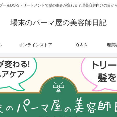
ャンプー＆DO-Sトリートメントで髪の傷みが変わる？理美容師向けの目
場末のパーマ屋の美容師日記
ル
オンラインストア
Ｑ＆Ａ
理美