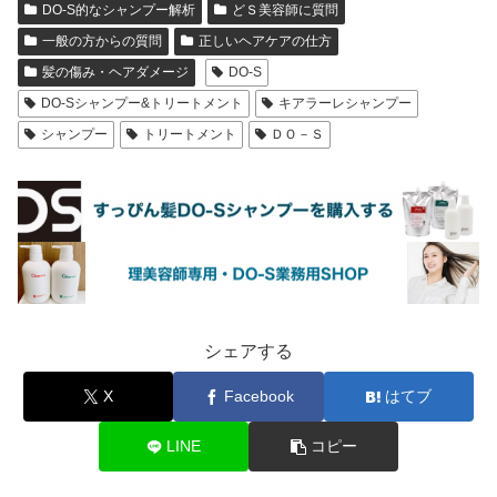
DO-S的なシャンプー解析
どＳ美容師に質問
一般の方からの質問
正しいヘアケアの仕方
髪の傷み・ヘアダメージ
DO-S
DO-Sシャンプー&トリートメント
キアラーレシャンプー
シャンプー
トリートメント
ＤＯ－Ｓ
シェアする
X
Facebook
はてブ
LINE
コピー