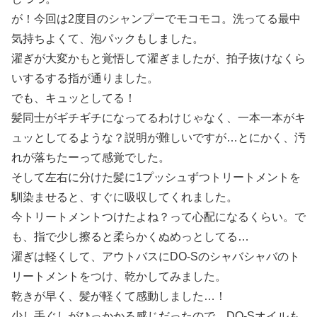
が！今回は2度目のシャンプーでモコモコ。洗ってる最中
気持ちよくて、泡パックもしました。
濯ぎが大変かもと覚悟して濯ぎましたが、拍子抜けなくら
いするする指が通りました。
でも、キュッとしてる！
髪同士がギチギチになってるわけじゃなく、一本一本がキ
ュッとしてるような？説明が難しいですが…とにかく、汚
れが落ちたーって感覚でした。
そして左右に分けた髪に1プッシュずつトリートメントを
馴染ませると、すぐに吸収してくれました。
今トリートメントつけたよね？って心配になるくらい。で
も、指で少し擦ると柔らかくぬめっとしてる…
濯ぎは軽くして、アウトバスにDO-Sのシャバシャバのト
リートメントをつけ、乾かしてみました。
乾きが早く、髪が軽くて感動しました…！
少し手ぐしがひっかかる感じだったので、DO-Sオイルも