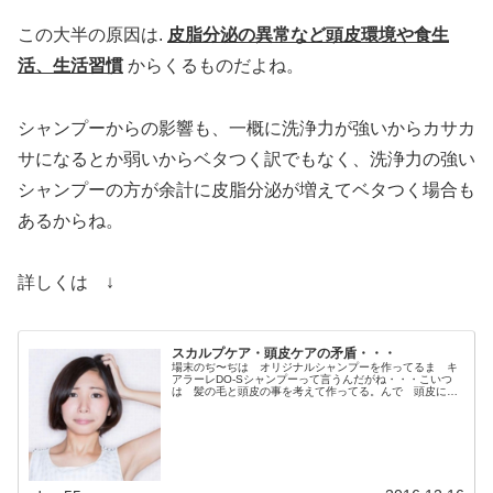
この大半の原因は.
皮脂分泌の異常など頭皮環境や食生
活、生活習慣
からくるものだよね。
シャンプーからの影響も、一概に洗浄力が強いからカサカ
サになるとか弱いからベタつく訳でもなく、洗浄力の強い
シャンプーの方が余計に皮脂分泌が増えてベタつく場合も
あるからね。
詳しくは ↓
スカルプケア・頭皮ケアの矛盾・・・
場末のぢ〜ぢは オリジナルシャンプーを作ってるま キ
アラーレDO-Sシャンプーって言うんだがね・・・こいつ
は 髪の毛と頭皮の事を考えて作ってる。んで 頭皮に関
してだと・・・現場で美容師をしていたぢ〜ぢがスキャル
プケアの矛盾こいつを なんとか...