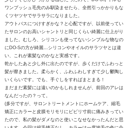
ワンプッシュ毛先のみ馴染ませたら、全然引っかかりもな
くツヤツヤでサラサラになりました。
アウトバスにつけすぎかな？と心配ですが、以前使ってい
たサロンのお高いシャントリと同じくらい綺麗に仕上がり
ました。むしろ、シリコンも使ってないシンプルな物なの
にDO-Sの方が綺麗…シリコンやオイルのサラツヤとは違
い、これが素髪なのかなと実感です。
乾かしたあと少し外に出たのですが、歩くだけでふわっと
髪が靡きました。柔らかく、ふわふわしすぎて少し鬱陶し
いくらいです。でも、手ぐしをすればまとまる！
まだまだ素髪には遠いのかもしれませんが、前回のアレは
なんだったの？って。
(多分ですが、サロントリートメントにホームケア、縮毛
矯正にカラーと皮膜モリモリにビビリ寸前に痛みきってい
たので、私の髪がダメなのと使いこなせなかったんだと思
います。今回は縮毛矯正なし、カラーは一度地毛の色に合