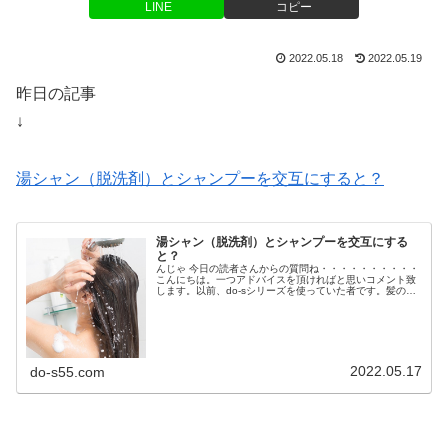
LINE
コピー
2022.05.18
2022.05.19
昨日の記事
↓
湯シャン（脱洗剤）とシャンプーを交互にすると？
湯シャン（脱洗剤）とシャンプーを交互にする
と？
んじゃ 今日の読者さんからの質問ね・・・・・・・・・・
こんにちは。一つアドバイスを頂ければと思いコメント致
します。以前、do-sシリーズを使っていた者です。髪の軋
みと絡まりに我慢できず途中で挫折してしまいました。す
みません、、その後、いろん...
2022.05.17
do-s55.com