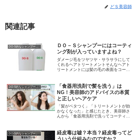
どＳ美容師
関連記事
ＤＯ－Ｓシャンプーにはコーティ
DO-S的なシャンプー解析
ング剤が入っていますよね？
ダメージ毛をツヤツヤ・サラサラにして
くれるヘアトリートメントそんなヘアト
リートメントには髪の毛の表面をコート
して艶や手触りを良くするためにコーテ
ィング成分、皮膜・被膜成分が入ってい
ます。でもこの髪を綺...
「食器用洗剤で髪を洗う」は
DO-S的なシャンプー解析
NG！美容師のアドバイスの本質
と正しいヘアケア
「髪がベタつく」「トリートメントが効
かなくなった」と感じたとき、美容師さ
んから「食器用洗剤で洗ってコーティン
グを落として」というアドバイスを受け
たことはありませんか？実はこれ、髪に
とっては非常にリスク...
経皮毒は嘘？本当？経皮毒ってど
DO-S的なシャンプー解析
ういう仕組みなのですか？