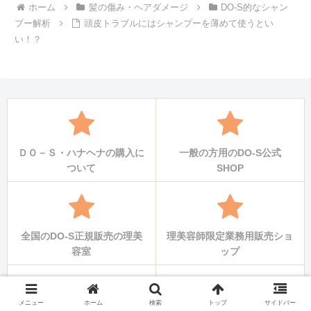
ホーム
髪の傷み・ヘアダメージ
DO-S的なシャン
プー解析
頭皮トラブルにはシャンプーを薄めて使うとい
い！？
ＤＯ－Ｓ・ハナヘナの購入に
一般の方用のDO-S公式
ついて
SHOP
全国のDO-S正規販売の理美
理美容師限定業務用販売ショ
容室
ップ
メニュー
ホーム
検索
トップ
サイドバー