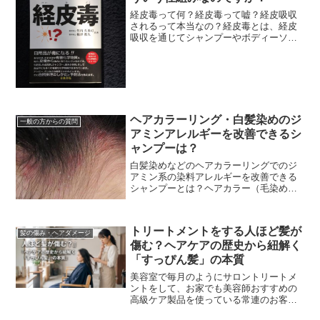
経皮毒って何？経皮毒って嘘？経皮吸収
されるって本当なの？経皮毒とは、経皮
吸収を通じてシャンプーやボディーソー
プなどの洗剤成分（石油系合成界面活性
剤）やスキンケア商品や化粧品に含まれ
る化学物質などの有害...
ヘアカラーリング・白髪染めのジ
一般の方からの質問
アミンアレルギーを改善できるシ
ャンプーは？
白髪染めなどのヘアカラーリングでのジ
アミン系の染料アレルギーを改善できる
シャンプーとは？ヘアカラー（毛染め）
の頭皮トラブルや悩みで最も多いのがジ
アミン系染料でのアレルギーです。ジア
ミンアレルギーってな...
トリートメントをする人ほど髪が
髪の傷み・ヘアダメージ
傷む？ヘアケアの歴史から紐解く
「すっぴん髪」の本質
美容室で毎月のようにサロントリートメ
ントをして、お家でも美容師おすすめの
高級ケア製品を使っている常連のお客
様。「施術直後はツヤツヤでサラサラな