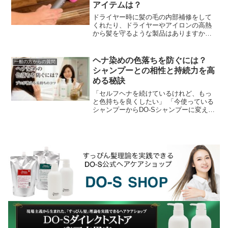
アイテムは？
ドライヤー時に髪の毛の内部補修をして
くれたり、ドライヤーやアイロンの高熱
から髪を守るような製品はありますか？
最近は洗い流さないタイプのヘアトリー
トメント（アウトバストリートメント）
なんかで髪の毛のケラ...
ヘナ染めの色落ちを防ぐには？
一般の方からの質問
シャンプーとの相性と持続力を高
める秘訣
「セルフヘナを続けているけれど、もっ
と色持ちを良くしたい」 「今使っている
シャンプーからDO-Sシャンプーに変えた
ら、ヘナは落ちにくくなる？」ヘナ愛用
者にとって、染めたての美しい色をいか
にキープするか...