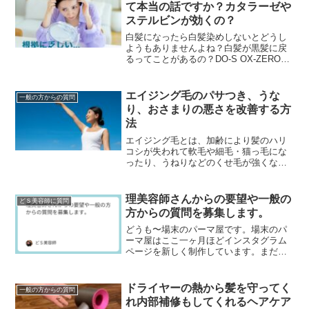
て本当の話ですか？カタラーゼや
ステルビンが効くの？
白髪になったら白髪染めしないとどうし
ようもありませんよね？白髪が黒髪に戻
るってことがあるの？DO-S OX-ZEROっ
て白髪の改善や予防になるって聞いたん
ですが本当ですか？白髪を黒髪に戻すに
は『スレル...
エイジング毛のパサつき、うな
一般の方からの質問
り、おさまりの悪さを改善する方
法
エイジング毛とは、加齢により髪のハリ
コシが失われて軟毛や細毛・猫っ毛にな
ったり、うねりなどのくせ毛が強くなっ
たり、パサパサして髪のツヤが失われた
り白髪が増えるなど毛髪や頭皮が変化す
ることです。エイジン...
理美容師さんからの要望や一般の
どＳ美容師に質問
方からの質問を募集します。
どうも〜場末のパーマ屋です。場末のパ
ーマ屋はここ一ヶ月ほどインスタグラム
ページを新しく制作しています。まだま
だページ数は少ないですが、ぜひフォロ
ーして下さいネ↓場末のパーマ屋の美容師
日記のインスタグラ...
ドライヤーの熱から髪を守ってく
一般の方からの質問
れ内部補修もしてくれるヘアケア