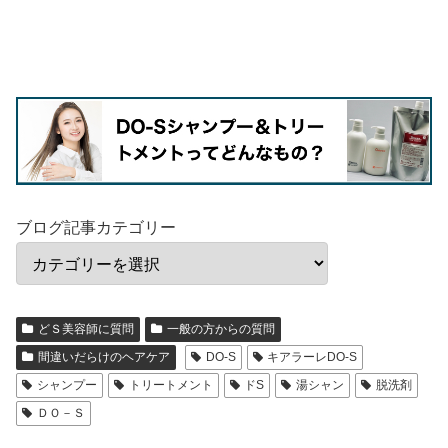
ブログ記事カテゴリー
どＳ美容師に質問
一般の方からの質問
間違いだらけのヘアケア
DO-S
キアラーレDO-S
シャンプー
トリートメント
ドS
湯シャン
脱洗剤
ＤＯ－Ｓ