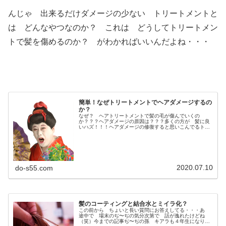
んじゃ 出来るだけダメージの少ない トリートメントと
は どんなやつなのか？ これは どうしてトリートメン
トで髪を傷めるのか？ がわかればいいんだよね・・・
簡単！なぜトリートメントでヘアダメージするの
か？
なぜ？ ヘアトリートメントで髪の毛が傷んでいくの
か？？？ヘアダメージの原因は？？？多くの方が 髪に良
いハズ！！！ヘアダメージの修復すると思いこんでるトリ
ートメントが 実は 髪を傷めてる！？現場で 長年 多
くの髪の毛を観察してきた理美容師だか...
2020.07.10
do-s55.com
髪のコーティングと結合水とミイラ化？
この前から ちょいと長い質問にお答えしてる・・・あ
途中で 場末のぢ〜ぢの気分次第で 話が逸れたけどね
（笑）今までの記事ぢ〜ぢの孫 キアラも４年生になりま