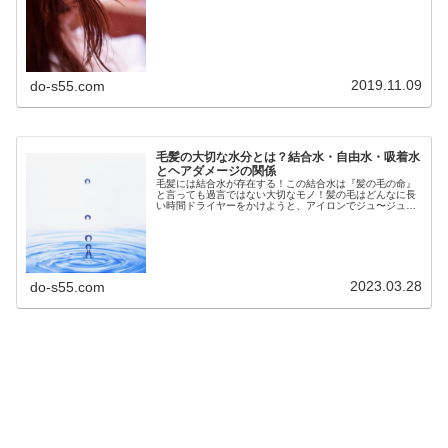
した！１日１回 クリックをお願いします♩↓にほんブログ
村んじゃ 今日の質問を行ってみよ...
2019.11.09
do-s55.com
毛髪の大切な水分とは？結合水・自由水・吸着水
とヘアダメージの関係
毛髪には結合水が存在する！この結合水は『髪の毛の命』
と言っても過言ではない大切なモノ！髪の毛はどんなに長
い時間ドライヤーをかけようと、アイロンでジュ〜ジュ〜
しようといきなりポキっと折れたりしないよね！？髪の毛
に柔軟性があるのも曲がったりでき...
2023.03.28
do-s55.com