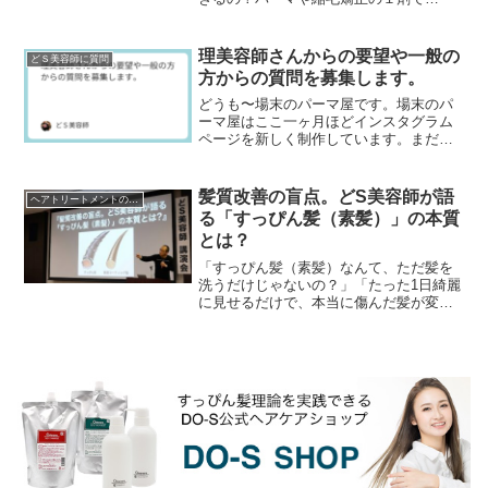
pka（酸解離定数・イオン化定数）って何
か知ってる？パーマの工程で昔は必ずシ
ャンプー台で中間水洗...
理美容師さんからの要望や一般の
どＳ美容師に質問
方からの質問を募集します。
どうも〜場末のパーマ屋です。場末のパ
ーマ屋はここ一ヶ月ほどインスタグラム
ページを新しく制作しています。まだま
だページ数は少ないですが、ぜひフォロ
ーして下さいネ↓場末のパーマ屋の美容師
日記のインスタグラ...
髪質改善の盲点。どS美容師が語
ヘアトリートメントの真実
る「すっぴん髪（素髪）」の本質
とは？
「すっぴん髪（素髪）なんて、ただ髪を
洗うだけじゃないの？」「たった1日綺麗
に見せるだけで、本当に傷んだ髪が変わ
るの？」そう思われる方も多いかもしれ
ません。しかし、これまでお話ししてき
た「現在のサロント...