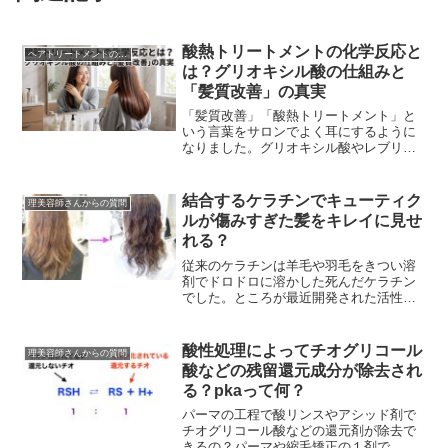
酸熱トリートメントの化学反応と
ヘアトリートメントの真実
は？グリオキシル酸の仕組みと
「髪質改善」の真実
「髪質改善」「酸熱トリートメント」と
いう言葉をサロンでよく耳にするように
なりました。グリオキシル酸やレブリン
酸といった成分を使い、「イミン結合
（イミノ結合）」によって髪が劇的に美
しくなるとアピールされ...
結合するケラチンでキューティク
理美容師さんからの質問
ルが傷みすぎた髪をキレイに見せ
れる？
従来のケラチンは羊毛や羽毛をきつい溶
剤でドロドロに溶かした死んだケラチン
でした。ところが最近開発された活性ケ
ラチンや生ケラチンは特殊製法でボロボ
ロに壊れたケラチンではなく髪のケラチ
ンに非常に類似した生...
酸性処理によってチオグリコール
理美容師さんからの質問
酸などの残留還元成分が除去され
る？pkaって何？
パーマの工程で酸リンスやアシッド剤で
チオグリコール酸などの還元剤が除去で
きるの？パーマや縮毛矯正の１剤で