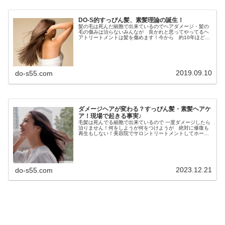
DO-S的すっぴん髪、素髪理論の誕生！
髪の毛は死んだ細胞で出来ているのでヘアダメージ・髪の
毛の傷みは治らないみんなが 良かれと思ってやってるヘ
アトリートメントは髪を傷めます！今から 約10年ほど
前 当時人気のSNS「mixi」で登場した どＳ美容師！ネ
ット美容業界にどＳ美容師が...
2019.09.10
do-s55.com
ダメージヘアが変わる？すっぴん髪・素髪ヘアケ
ア！現場で起きる事実♪
毛髪は死んでる細胞で出来ているので 一度ダメージしたら
治りません！何をしようが何をつけようが 絶対に修復も
再生もしない！美容院でサロントリートメントしてホーム
ケアでもお勧めの高級シャンプー使ってる常連さんほど髪
の毛がダメージしてたり・・・も...
2023.12.21
do-s55.com