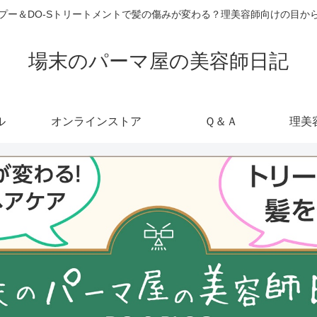
ャンプー＆DO-Sトリートメントで髪の傷みが変わる？理美容師向けの目
場末のパーマ屋の美容師日記
ル
オンラインストア
Ｑ＆Ａ
理美