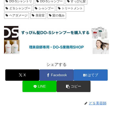
DO-Sシャントリ
DO-Sシャンプー
すっぴん髪
どＳシャンプー
シャンプー
トリートメント
ヘアダメージ
美容室
髪の傷み
シェアする
X
Facebook
はてブ
LINE
コピー
どＳ美容師