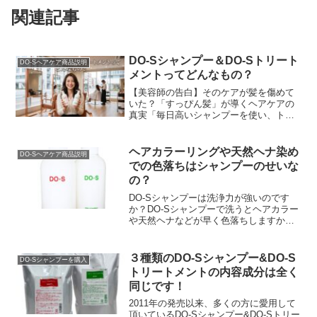
関連記事
DO-Sシャンプー＆DO-Sトリート
DO-Sヘアケア商品説明
メントってどんなもの？
【美容師の告白】そのケアが髪を傷めて
いた？「すっぴん髪」が導くヘアケアの
真実「毎日高いシャンプーを使い、トリ
ートメントで入念にケアしているのに、
なぜか髪がパサつく…」「昔に比べて髪
が細くなり、変なクセ...
ヘアカラーリングや天然ヘナ染め
DO-Sヘアケア商品説明
での色落ちはシャンプーのせいな
の？
DO-Sシャンプーは洗浄力が強いのです
か？DO-Sシャンプーで洗うとヘアカラー
や天然ヘナなどが早く色落ちしますか？
なんてDO-S使用者さんから質問を頂くこ
とがあります。開発した場末のパーマ屋
はちゃんと...
３種類のDO-Sシャンプー&DO-S
DO-Sシャンプーを購入
トリートメントの内容成分は全く
同じです！
2011年の発売以来、多くの方に愛用して
頂いているDO-Sシャンプー&DO-Sトリー