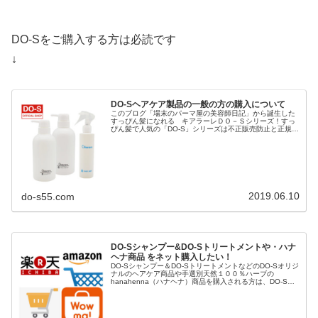
DO-Sをご購入する方は必読です
↓
DO-Sヘアケア製品の一般の方の購入について
このブログ「場末のパーマ屋の美容師日記」から誕生した
すっぴん髪になれる キアラーレＤＯ－Ｓシリーズ！すっ
ぴん髪で人気の「DO-S」シリーズは不正販売防止と正規品
保護のため「キアラーレ」というブランド名で商標登録さ
れ「キアラーレDO-S」に変...
2019.06.10
do-s55.com
DO-Sシャンプー&DO-Sトリートメントや・ハナ
ヘナ商品 をネット購入したい！
DO-Sシャンプー＆DO-SトリートメントなどのDO-Sオリジ
ナルのヘアケア商品や手選別天然１００％ハーブの
hanahenna（ハナヘナ）商品を購入される方は、DO-S公
式ショップや楽天市場、Yahoo!ショッピング、AUpayマー
ケット（...