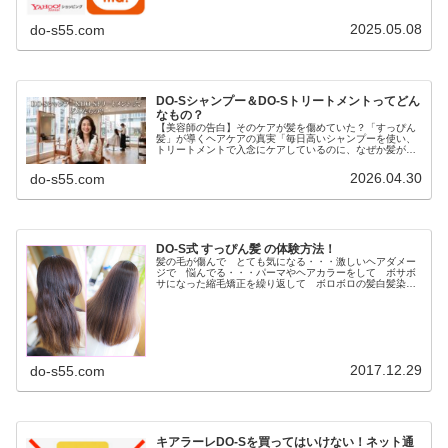
2025.05.08
do-s55.com
DO-Sシャンプー＆DO-Sトリートメントってどん
なもの？
【美容師の告白】そのケアが髪を傷めていた？「すっぴん
髪」が導くヘアケアの真実「毎日高いシャンプーを使い、
トリートメントで入念にケアしているのに、なぜか髪がパ
サつく…」「昔に比べて髪が細くなり、変なクセが出てき
た気がする…」もしあなたがそう感...
2026.04.30
do-s55.com
DO-S式 すっぴん髪 の体験方法！
髪の毛が傷んで とても気になる・・・激しいヘアダメー
ジで 悩んでる・・・パーマやヘアカラーをして ボサボ
サになった縮毛矯正を繰り返して ボロボロの髪白髪染め
を長年してて ペタンと軟毛毎日アイロンしてるので パ
サパサの髪など ヘアダメージの悩...
2017.12.29
do-s55.com
キアラーレDO-Sを買ってはいけない！ネット通