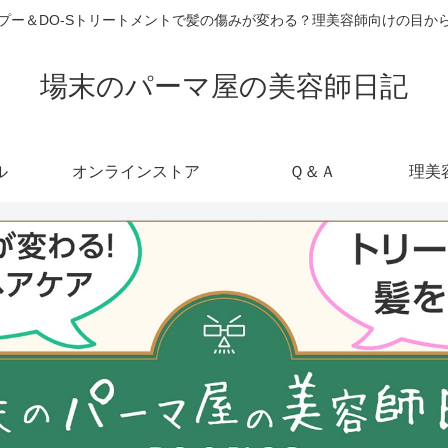
ャンプー＆DO-Sトリートメントで髪の傷みが変わる？理美容師向けの目
場末のパーマ屋の美容師日記
ル
オンラインストア
Ｑ＆Ａ
理美