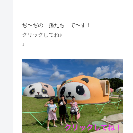
ぢ〜ぢの 孫たち で〜す！
クリックしてね♪
↓