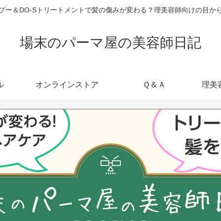
ャンプー＆DO-Sトリートメントで髪の傷みが変わる？理美容師向けの目
場末のパーマ屋の美容師日記
ル
オンラインストア
Ｑ＆Ａ
理美