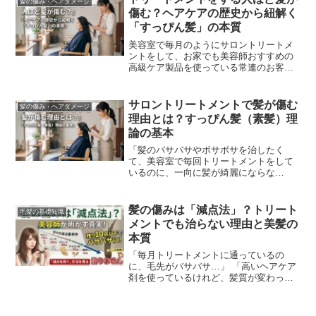
髪の傷み・ヘアダメージ
傷む？ヘアケアの歴史から紐解く
「すっぴん髪」の本質
美容室で毎月のようにサロントリートメ
ントをして、お家でも美容師おすすめの
高級ケア製品を使っている常連のお客
様。「施術直後はツヤツヤでサラサラな
のに、次回ご来店された時には、前回よ
りも確実に髪がボサボサ...
サロントリートメントで髪が傷む
髪の傷み・ヘアダメージ
理由とは？すっぴん髪（素髪）理
論の基本
「髪のバサバサやボサボサを治したく
て、美容室で毎回トリートメントをして
いるのに、一向に髪が綺麗にならな
い……」そんな悩みを抱えていません
か？実は、「美容室で良かれと思って行
うサロントリートメントが、逆...
髪の傷みは「減点法」？トリート
毛髪の基礎知識
メントでも治らない理由と美髪の
本質
「毎月トリートメントに通っているの
に、毛先がバサバサ…」 「高いヘアケア
剤を使っているけれど、髪質が変わった
気がしない」そんな風に悩んでいる方は
少なくありません。実は、髪のダメージ
には決定的なルールが...