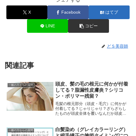
X
Facebook
はてブ
LINE
コピー
どＳ美容師
関連記事
頭皮、髪の毛の根元に何かが付着
一般の方からの質問
してる？脂漏性皮膚炎？シリコ
ン・ポリマー残留？
毛髪の根元部分（頭皮・毛穴）に何かが
付着してる？じゃりじゃり？ざらざらし
たものが頭皮全体を覆いなんだか頭皮が
気持ち悪い・・・べっとりしてて、なに
かが付着してるみたい・・・頭皮デトッ
クスやヘッドスパ・炭...
白髪染め（グレイカラーリング）
一般の方からの質問
と縮毛矯正の施術タイミングにつ