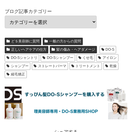
ブログ記事カテゴリー
どＳ美容師に質問
一般の方からの質問
正しいヘアケアの仕方
髪の傷み・ヘアダメージ
DO-S
DO-Sシャントリ
DO-Sシャンプー
くせ毛
アイロン
シャンプー
ストレートパーマ
トリートメント
乾燥
縮毛矯正
シェアする