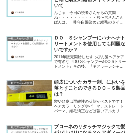
いて
んじゃ 今日の読者さんからの質問
ね・・・・・・・・・・ぢ〜ぢさんこん
ばんは。一昨年白髪染めと縮毛のタイミ
ングについて聞いた者です。2024.5.5の
記事です。去年はぢ〜ぢさんが教えて頂
いたように、縮毛...
ＤＯ－Ｓシャンプーにハナヘナト
一般の方からの質問
リートメントを使用しても問題な
いですか？
2011年販売開始したすっぴん髪ヘアケア
で有名な『DO-Sシャンプー&DO-Sトリー
トメント』その後、『キアラーレシャン
プー&キアラーレトリートメント』や『ハ
ナヘナシャンプー&ハナヘナトリートメン
ト』...
頭皮についたカラー剤、においを
一般の方からの質問
落とすことのできるＤＯ－Ｓ製品
は？
髪や頭皮は弱酸性の状態がベストです！
ヘアカラーリングやパーマ、ストレート
パーマ、縮毛矯正などは強いアルカリ性
の薬品を使用することが多く、これがヘ
アダメージの原因になっています。そこ
で理美容室ではそうい...
ブローネのリタッチマジックで髪
一般の方からの質問
がバリバリになる？ヘアダメージ