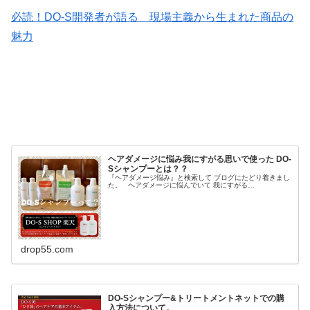
必読！DO-S開発者が語る 現場主義から生まれた商品の
魅力
ヘアダメージに悩み我にすがる思いで使った DO-
Sシャンプーとは？？
『ヘアダメージ悩み』と検索して ブログにたどり着きまし
た。 ヘアダメージに悩んでいて 我にすがる…
drop55.com
DO-Sシャンプー&トリートメントネットでの購
入方法について。