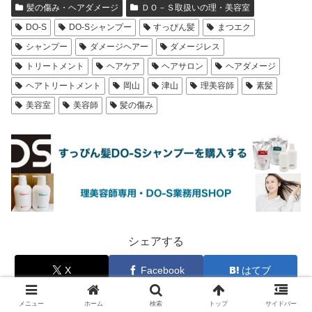
髪の傷み・ヘアダメージ
ＤＯ－Ｓ取扱いの理・美容室
DO-S
DO-Sシャンプー
すっぴん髪
まつエク
シャンプー
ダメージヘアー
ダメージレス
トリートメント
ヘアケア
ヘアサロン
ヘアダメージ
ヘアトリートメント
岡山
津山
理美容師
素髪
美容室
美容師
髪の傷み
シェアする
X
Facebook
はてブ
LINE
コピー
メニュー
ホーム
検索
トップ
サイドバー