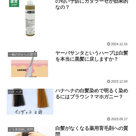
の匂い予防にカタラーゼが効果的
なの？
2024.12.15
ヤーバサンタというハーブは白髪
一般の方からの質問
を本当に黒髪に戻しますか？
2023.12.04
ハナヘナの白髪染めで明るく染め
ハナ ヘナ
るにはブラウン？マホガニー？
2023.09.17
白髪がなくなる薬用育毛剤への質
どＳ美容師に質問
問