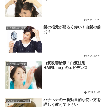
2023.01.23
髪の根元が明るく赤い！白髪の前
どＳ美容師に質問
兆？
2022.12.28
白髪改善治療「白髪注射
どＳ美容師に質問
HAIRLine」のエビデンス
2022.11.05
ハナヘナの一番効果的な使い方を
DO-Sシャンプー関連
詳しく教えて下さい