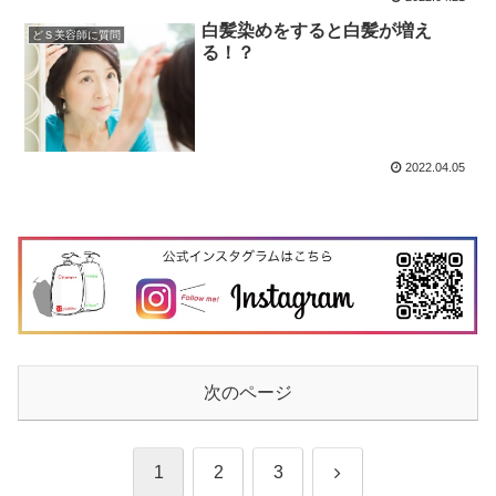
白髪染めをすると白髪が増え
どＳ美容師に質問
る！？
2022.04.05
次のページ
次
1
2
3