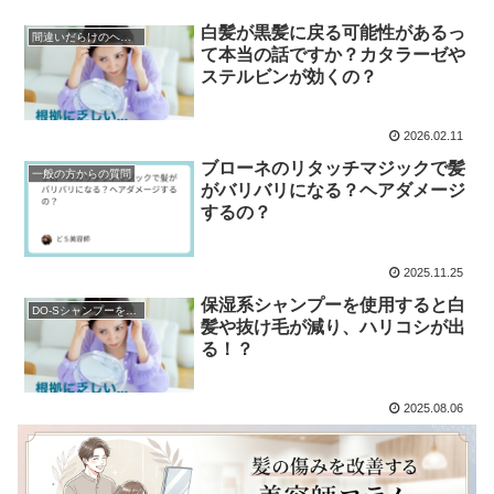
白髪が黒髪に戻る可能性があるっ
間違いだらけのヘアケア
て本当の話ですか？カタラーゼや
ステルビンが効くの？
2026.02.11
ブローネのリタッチマジックで髪
一般の方からの質問
がバリバリになる？ヘアダメージ
するの？
2025.11.25
保湿系シャンプーを使用すると白
DO-Sシャンプーを購入
髪や抜け毛が減り、ハリコシが出
る！？
2025.08.06