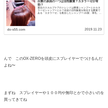
白髪の原因の一つは活性酸素？カタラーゼが有
効？
最近のスカルプケアのトレンドは酵素シャンプーとかカタ
ラーゼシャンプーとか？頭皮の活性酸素を除去する酵素で
ある「カタラーゼ」を配合したシャンプー♪白髪、薄毛、抜
け毛、頭皮の匂い等の原因の一つである頭皮のカルボニル
化 は抗酸化力の低下に伴って、...
2019.11.23
do-s55.com
んで このOX-ZEROを頭皮にスプレイヤーでつけるんだ
よね〜
まずね スプレイヤーや１００均や無印とかで小さいのを
買ってきてね