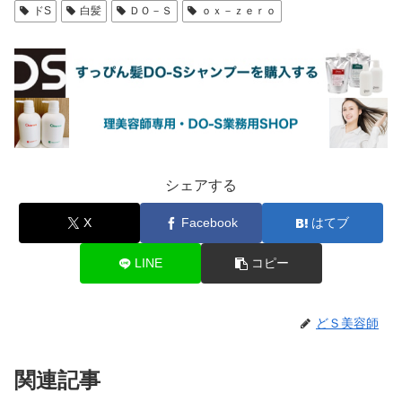
ドS
白髪
ＤＯ－Ｓ
ｏｘ－ｚｅｒｏ
シェアする
X
Facebook
はてブ
LINE
コピー
どＳ美容師
関連記事