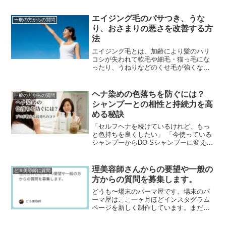
エイジング毛のパサつき、うな
一般の方からの質問
り、おさまりの悪さを改善する方
法
エイジング毛とは、加齢により髪のハリ
コシが失われて軟毛や細毛・猫っ毛にな
ったり、うねりなどのくせ毛が強くなっ
たり、パサパサして髪のツヤが失われた
り白髪が増えるなど毛髪や頭皮が変化す
ることです。エイジン...
ヘナ染めの色落ちを防ぐには？
一般の方からの質問
シャンプーとの相性と持続力を高
める秘訣
「セルフヘナを続けているけれど、もっ
と色持ちを良くしたい」 「今使っている
シャンプーからDO-Sシャンプーに変えた
ら、ヘナは落ちにくくなる？」ヘナ愛用
者にとって、染めたての美しい色をいか
にキープするか...
理美容師さんからの要望や一般の
どＳ美容師に質問
方からの質問を募集します。
どうも〜場末のパーマ屋です。場末のパ
ーマ屋はここ一ヶ月ほどインスタグラム
ページを新しく制作しています。まだま
だページ数は少ないですが、ぜひフォロ
ーして下さいネ↓場末のパーマ屋の美容師