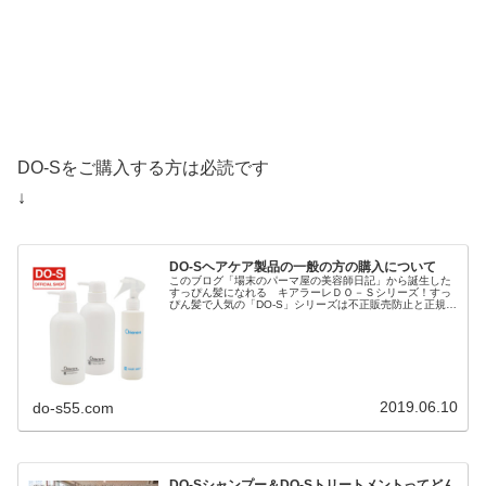
DO-Sをご購入する方は必読です
↓
DO-Sヘアケア製品の一般の方の購入について
このブログ「場末のパーマ屋の美容師日記」から誕生した
すっぴん髪になれる キアラーレＤＯ－Ｓシリーズ！すっ
ぴん髪で人気の「DO-S」シリーズは不正販売防止と正規品
保護のため「キアラーレ」というブランド名で商標登録さ
れ「キアラーレDO-S」に変...
2019.06.10
do-s55.com
DO-Sシャンプー＆DO-Sトリートメントってどん