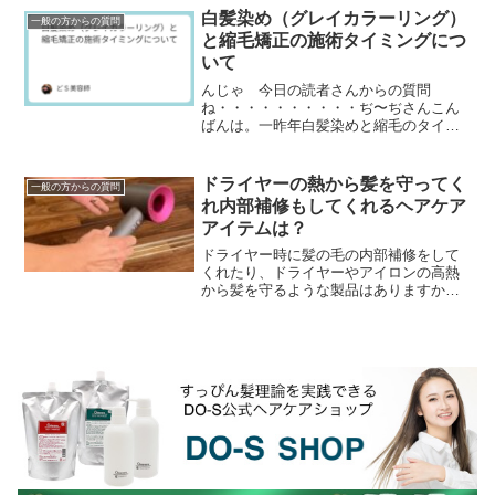
日記のインスタグラ...
白髪染め（グレイカラーリング）
一般の方からの質問
と縮毛矯正の施術タイミングにつ
いて
んじゃ 今日の読者さんからの質問
ね・・・・・・・・・・ぢ〜ぢさんこん
ばんは。一昨年白髪染めと縮毛のタイミ
ングについて聞いた者です。2024.5.5の
記事です。去年はぢ〜ぢさんが教えて頂
いたように、縮毛...
ドライヤーの熱から髪を守ってく
一般の方からの質問
れ内部補修もしてくれるヘアケア
アイテムは？
ドライヤー時に髪の毛の内部補修をして
くれたり、ドライヤーやアイロンの高熱
から髪を守るような製品はありますか？
最近は洗い流さないタイプのヘアトリー
トメント（アウトバストリートメント）
なんかで髪の毛のケラ...