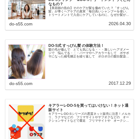
なもの？
【美容師の告白】そのケアが髪を傷めていた？「すっぴん
髪」が導くヘアケアの真実「毎日高いシャンプーを使い、
トリートメントで入念にケアしているのに、なぜか髪がパ
サつく…」「昔に比べて髪が細くなり、変なクセが出てき
た気がする…」もしあなたがそう感...
2026.04.30
do-s55.com
DO-S式 すっぴん髪 の体験方法！
髪の毛が傷んで とても気になる・・・激しいヘアダメー
ジで 悩んでる・・・パーマやヘアカラーをして ボサボ
サになった縮毛矯正を繰り返して ボロボロの髪白髪染め
を長年してて ペタンと軟毛毎日アイロンしてるので パ
サパサの髪など ヘアダメージの悩...
2017.12.29
do-s55.com
キアラーレDO-Sを買ってはいけない！ネット通
販サイト
キアラーレDO-Sシリーズの悪質ネット販売に注意！メルカ
リ、ラクマなどの フリマサイトやヤフオクなどの オー
クションサイトなどで最近 フリマサイトや オークショ
ンサイト等で古い商品や 保管状態が悪い粗悪な DO-S商
品が多数販売されてるとの...