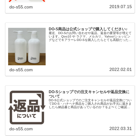
2019.07.15
do-s55.com
DO-S商品は公式ショップで購入してください♪
最近、DO-Sのお問い合わせや返品、返金の要望等が増えて
います。Qoo10 や ラクマ、メルカリ、Yahoo!ショッピン
グなどでキアラーレDO-Sを購入したらとても高額だった！
↓こういう直送転売の場合はDO-Sからの安い正常価格のお
買い上げ...
2022.02.01
do-s55.com
DO-Sショップでの注文キャンセルや返品交換に
ついて
DO-S公式ショップでのご注文キャンセルや返品交換につい
てDO-S・ハナヘナ商品をご購入され商品がお手元に届きま
したら納品書と商品があっているのか？をよ〜くご確認く
ださい。■注文と違う商品が届いた商品発送時の点検には
万全の注意を払ってはおり...
2022.03.31
do-s55.com