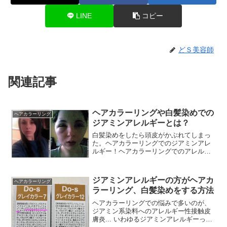
LINE
コピー
どＳ美容師
関連記事
ヘアカラーリングや白髪染めでの
ヘアカラーリング
ジアミンアレルギーとは？
白髪染めをしたら頭皮がかぶれてしまっ
た。ヘアカラーリングでのジアミンアレ
ルギー！ヘアカラーリングでのアレルギ
ーやかぶれの原因の一番は薬剤に含まれ
るジアミン系の染料だと言われていま
す。◎ジアミン系染料ジ...
ジアミンアレルギーの方がヘアカ
ヘアカラーリング
ラーリング、白髪染めをする方法
ヘアカラーリングでの悩みで多いのが、
ジアミン系染料へのアレルギー性接触皮
膚炎... いわゆるジアミンアレルギーって