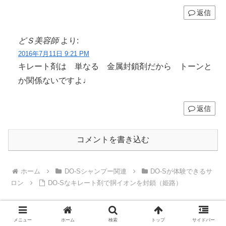
返信
どＳ美容師
より:
2016年7月11日 9:21 PM
キレート剤は 単なる 金属封鎖剤だから トーンと
か関係ないですよ♩
返信
コメントを書き込む
ホーム
DO-Sシャンプー関連
DO-Sが体験できるサ
ロン
DO-Sなキレート剤で胴イオンを封鎖（姫路）
メニュー
ホーム
検索
トップ
サイドバー