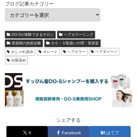
ブログ記事カテゴリー
DO-Sが体験できるサロン
ヘアカラーリング
美容師の技術全般
ＤＯ－Ｓ取扱いの理・美容室
おしゃれ染め
キレート
ヘアカラー
ヘアダメージ
白髪染め
シェアする
X
Facebook
はてブ