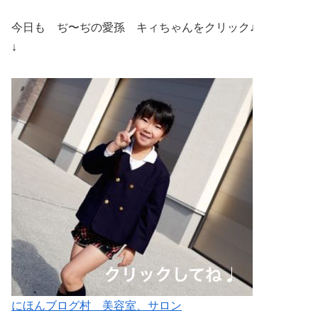
今日も ぢ〜ぢの愛孫 キィちゃんをクリック♩
↓
にほんブログ村 美容室、サロン