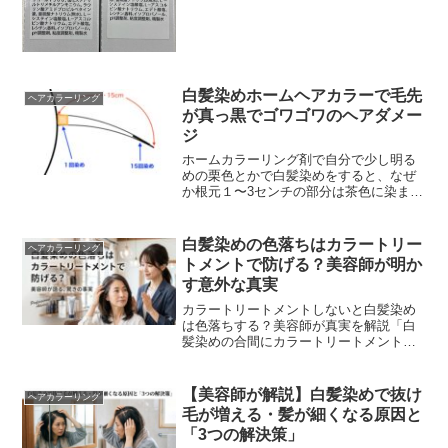
やつです。ジアミン染料とは？ジアミン
染料は、基本黒髪の東洋人の方が自毛よ
り少しでも明る...
白髪染めホームヘアカラーで毛先
ヘアカラーリング
が真っ黒でゴワゴワのヘアダメー
ジ
ホームカラーリング剤で自分で少し明る
めの栗色とかで白髪染めをすると、なぜ
か根元１〜3センチの部分は茶色に染まっ
ていても先にいくほど徐々に暗くなり毛
先部分なんて真っ黒になってしまう。し
かも毛先はゴワゴワ...
白髪染めの色落ちはカラートリー
ヘアカラーリング
トメントで防げる？美容師が明か
す意外な真実
カラートリートメントしないと白髪染め
は色落ちする？美容師が真実を解説「白
髪染めの合間にカラートリートメントを
しないと、すぐに色が落ちてしまう」
SNSや広告でこのような情報を目にする
ことはありませんか？...
【美容師が解説】白髪染めで抜け
ヘアカラーリング
毛が増える・髪が細くなる原因と
「3つの解決策」