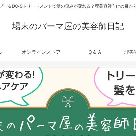
ャンプー＆DO-Sトリートメントで髪の傷みが変わる？理美容師向けの目
場末のパーマ屋の美容師日記
ル
オンラインストア
Ｑ＆Ａ
理美