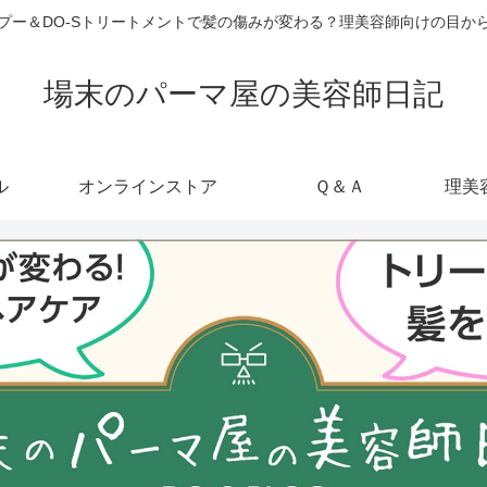
ャンプー＆DO-Sトリートメントで髪の傷みが変わる？理美容師向けの目
場末のパーマ屋の美容師日記
ル
オンラインストア
Ｑ＆Ａ
理美