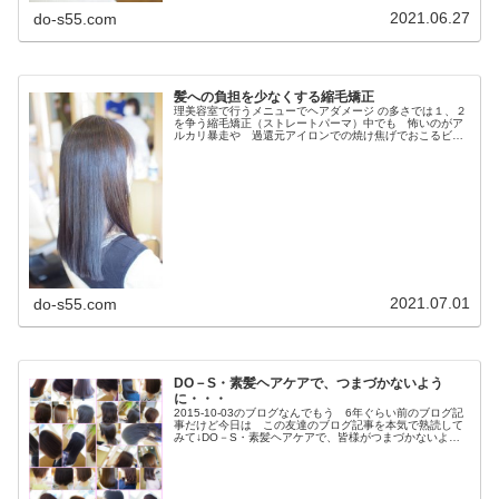
2021.06.27
do-s55.com
髪への負担を少なくする縮毛矯正
理美容室で行うメニューでヘアダメージ の多さでは１、２
を争う縮毛矯正（ストレートパーマ）中でも 怖いのがア
ルカリ暴走や 過還元アイロンでの焼け焦げでおこるビビ
リ毛・・・そんな 悲劇をできるだけ起こさないように考
えられたのが低アルカリ 高還元...
2021.07.01
do-s55.com
DO－S・素髪ヘアケアで、つまづかないよう
に・・・
2015-10-03のブログなんでもう 6年ぐらい前のブログ記
事だけど今日は この友達のブログ記事を本気で熟読して
みて↓DO－S・素髪ヘアケアで、皆様がつまづかないよう
に。。そんな思いのこもったブログ記事です！① もっ
と！ もっと！！ を求...