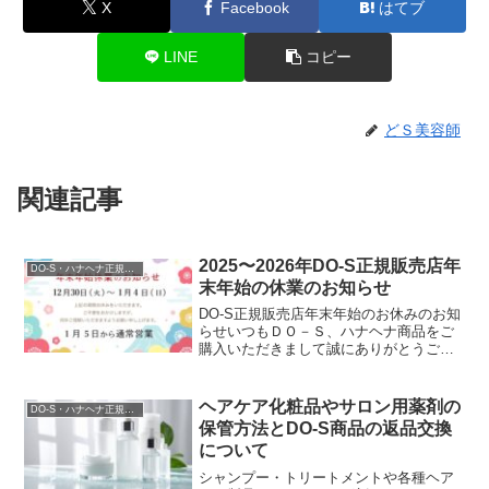
X
Facebook
はてブ
LINE
コピー
どＳ美容師
関連記事
2025〜2026年DO-S正規販売店年
DO-S・ハナヘナ正規販売店
末年始の休業のお知らせ
DO-S正規販売店年末年始のお休みのお知
らせいつもＤＯ－Ｓ、ハナヘナ商品をご
購入いただきまして誠にありがとうござ
います。DO-S公式ショップや楽天市場、
アマゾン、Yahoo!ショッピング等の正規
ショッ...
ヘアケア化粧品やサロン用薬剤の
DO-S・ハナヘナ正規販売店
保管方法とDO-S商品の返品交換
について
シャンプー・トリートメントや各種ヘア