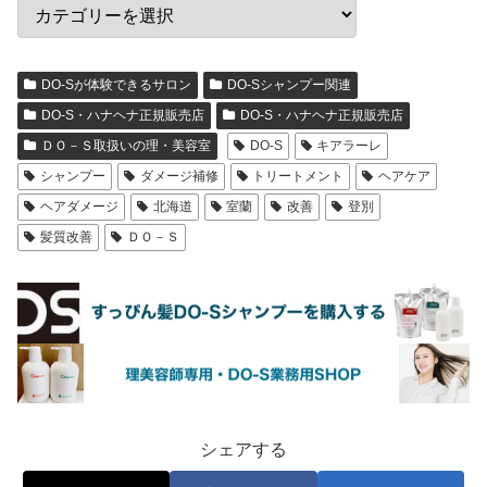
DO-Sが体験できるサロン
DO-Sシャンプー関連
DO-S・ハナヘナ正規販売店
DO-S・ハナヘナ正規販売店
ＤＯ－Ｓ取扱いの理・美容室
DO-S
キアラーレ
シャンプー
ダメージ補修
トリートメント
ヘアケア
ヘアダメージ
北海道
室蘭
改善
登別
髪質改善
ＤＯ－Ｓ
シェアする