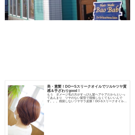
美・素髪！DOーSスリークオイルでツル✨ツヤ質
感＆手ざわりgood！
もう ダメージ毛の方がすっぴん髪ヘアケアだからといっ
てあんまり ツヤのない髪型で我慢しなくてもいいんで
す。。。残留しないツヤサラ皮膜！DO-Sスリークオイル素
髪ケア＆バオバブ歴も長〜い常連のkさんご来店♪ジメジメ
霧雨の中 ご来店でもご来店時...