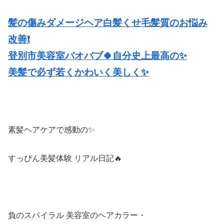
髪の傷みダメージヘア白髪くせ毛髪質のお悩み
改善❗️
登別市美容室バオバブ🍀自分史上最高の✨
美髪で必ず若くかわいく美しく✨
素髪ヘアケアで感動の✨
すっぴん美髪体験 リアル日記🔥
負のスパイラル 美容室のヘアカラー・