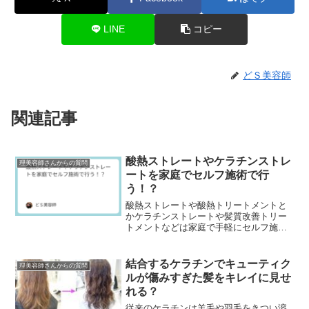
LINE
コピー
どＳ美容師
関連記事
酸熱ストレートやケラチンストレ
理美容師さんからの質問
ートを家庭でセルフ施術で行
う！？
酸熱ストレートや酸熱トリートメントと
かケラチンストレートや髪質改善トリー
トメントなどは家庭で手軽にセルフ施術
できるって本当ですか？酸熱ストレート
やケラチンストレートはダメージレスで
髪の毛を傷める事もな...
結合するケラチンでキューティク
理美容師さんからの質問
ルが傷みすぎた髪をキレイに見せ
れる？
従来のケラチンは羊毛や羽毛をきつい溶