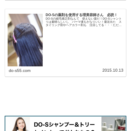
DO-Sの薬剤を使用する理美容師さん 必読！
DO-Sの縮毛矯正剤なんて 使えない薬だ！DO-Sシャント
リは素晴らしいし パーマ液もかなりいい！最近出た ス
タイリング剤やヘアカラー剤も 注目してる・・・ただ
ね〜 縮毛矯正剤だけは 駄作！まったく 使えたもんじ
ゃ〜ない ダメ薬剤だね。な〜...
2015.10.13
do-s55.com