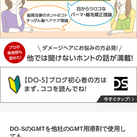
DO-SのGMTを他社のGMT用溶剤で使用し
ても…