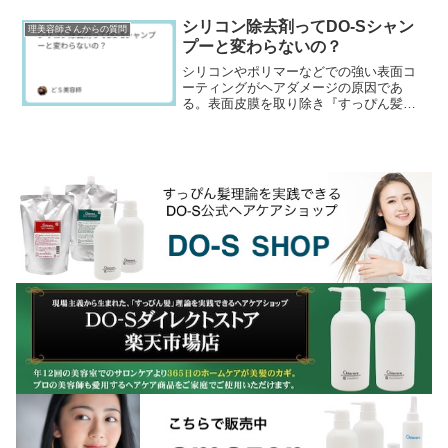
か知ってる？パーマの工程で昔は必ずシ
ャンプー台で中間水洗...
シリコン除去剤ってDO-Sシャン
理美容師さんからの質問
プーと変わらないの？
シリコンやポリマーなどでの強い表面コ
ーティングがヘアダメージの原因であ
る。表面皮膜を取り除き『すっぴん髪』
『素髪』にすることで髪の傷みが軽減で
きる。これ2010年ぐらいから美容業界で
言われ出したんです...