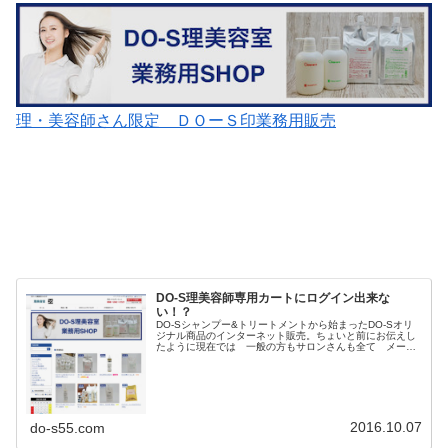
理・美容師さん限定 ＤＯーＳ印業務用販売
DO-S理美容師専用カートにログイン出来な
い！？
DO-Sシャンプー&トリートメントから始まったDO-Sオリ
ジナル商品のインターネット販売。ちょいと前にお伝えし
たように現在では 一般の方もサロンさんも全て メーカ
ー直送に変わった。DO-Sシャンプーをご購入頂く方 ご注
意ください！DO-Sシ...
2016.10.07
do-s55.com