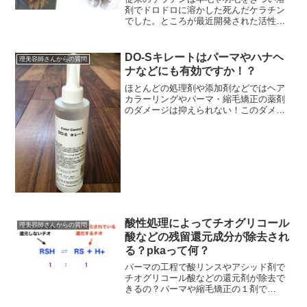
剤でドロドロに溶かした死んだケラチン
でした。ところが最近開発された活性ケ
ラチンや生ケラチンは特殊製法でボロボ
ロに壊れたケラチンではなく髪のケラチ
ンに非常に類似した生...
DO-Sキレートはパーマやハナヘ
理美容師さんからの質問
ナなどにも有効ですか！？
ほとんどの処理剤や添加剤などではヘア
カラーリングやパーマ・縮毛矯正の薬剤
のダメージは抑えられない！このダメー
ジを抑えることなど不可能なほとんどの
モノたちは何をするかというとね、ヘア
カラーなら薬剤のアル...
酸性処理によってチオグリコール
理美容師さんからの質問
酸などの残留還元成分が除去され
る？pkaって何？
パーマの工程で酸リンスやアシッド剤で
チオグリコール酸などの還元剤が除去で
きるの？パーマや縮毛矯正の１剤で
pka（酸解離定数・イオン化定数）って何