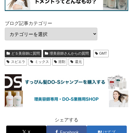
ブログ記事カテゴリー
どＳ美容師に質問
理美容師さんからの質問
GMT
スピエラ
ミックス
溶剤
還元
シェアする
X
Facebook
はてブ