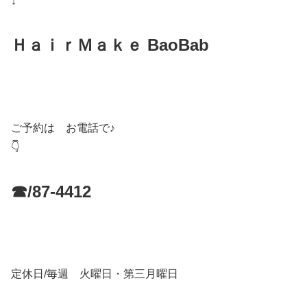
↓
ＨａｉｒＭａｋｅ BaoBab
ご予約は お電話で♪
👇
☎/87-4412
定休日/毎週 火曜日・第三月曜日