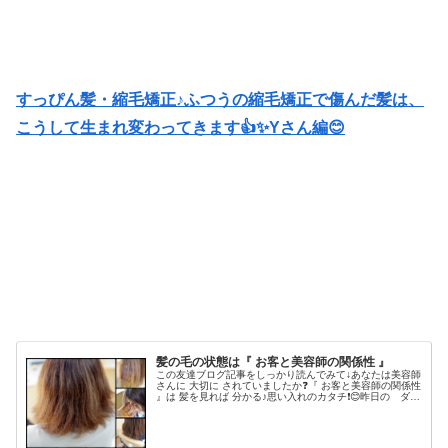
すっぴん髪・縮毛矯正♪ふつうの縮毛矯正で傷んだ髪は、
こうして生まれ変わってきます👍✨Yさん編😊
髪の毛の状態は『 お客と美容師の関係性 』
この友達ブログ記事をしっかり読んでみて↓あなたは美容師
さんに 大切に されていましたか❓『 お客と美容師の関係性
』は 髪を見れば 分かる♪思い入れのカタチ❗️😊昨日の ダメ
ージ相談 ご新規様久しぶりの 『ビビり毛』でまこと
に お気の毒でご...