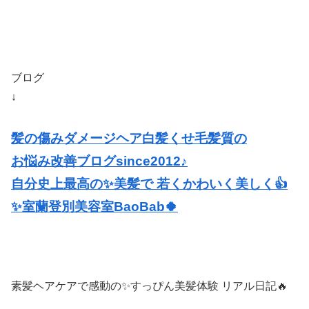
ブログ
↓
髪の傷みダメージヘア白髪くせ毛髪質の
お悩み改善ブログsince2012♪
自分史上最高の✨美髪で 若くかわいく美しく👍
✨室蘭登別美容室BaoBab🍀
素髪ヘアケアで感動の✨すっぴん美髪体験 リアル日記🔥