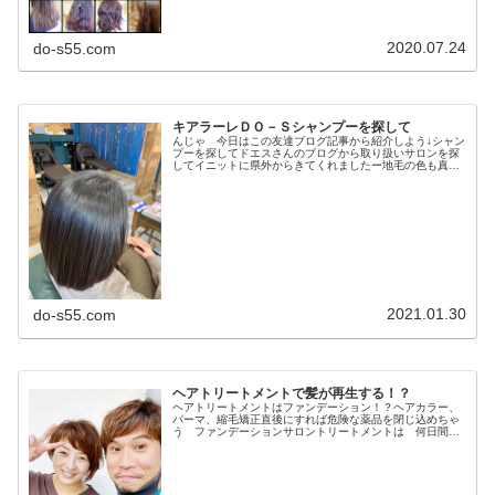
2020.07.24
do-s55.com
キアラーレＤＯ－Ｓシャンプーを探して
んじゃ 今日はこの友達ブログ記事から紹介しよう↓シャン
プーを探してドエスさんのブログから取り扱いサロンを探
してイニットに県外からきてくれましたー地毛の色も真っ
黒ではないのでなんとなくカラー毛との境目は微妙ですが
やはり毛先は、明るいですね毛先...
2021.01.30
do-s55.com
ヘアトリートメントで髪が再生する！？
ヘアトリートメントはファンデーション！？ヘアカラー、
パーマ、縮毛矯正直後にすれば危険な薬品を閉じ込めちゃ
う ファンデーションサロントリートメントは 何日間も
いくら洗顔しても取れない ファンデーション普段のホー
ムケアでも クレンジング、洗顔後...