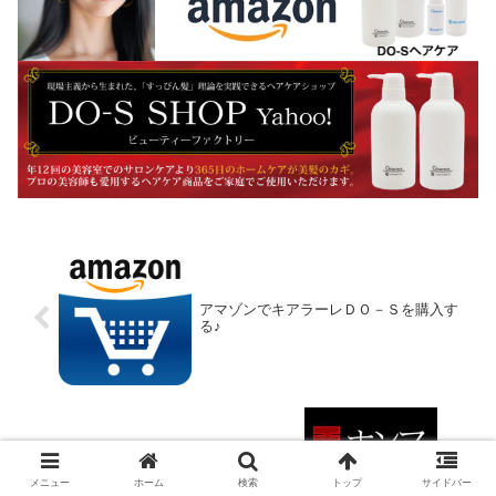
アマゾンでキアラーレＤＯ－Ｓを購入す
る♪
抜け毛、脱毛はシャンプーでは改善でき
ない！？
メニュー
ホーム
検索
トップ
サイドバー