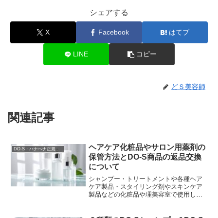
シェアする
X
Facebook
はてブ
LINE
コピー
どＳ美容師
関連記事
ヘアケア化粧品やサロン用薬剤の
DO-S・ハナヘナ正規販売店
保管方法とDO-S商品の返品交換
について
シャンプー・トリートメントや各種ヘア
ケア製品・スタイリング剤やスキンケア
製品などの化粧品や理美容室で使用して
るヘアカラー剤やパーマ剤等の薬剤の保
管について、一般的には『直射日光と高
温多湿を避け、温度変...