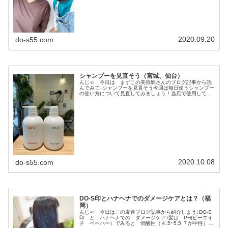
2020.09.20
do-s55.com
シャンプーを見直そう（宮城、仙台）
んじゃ 今日は まずこの美容師さんのブログ記事から読
んでみて↓シャンプーを見直そう今回は毎日使うシャンプー
の使い方について見直してみましょう！当店で使用してい
るDOSシャンプートリートメントは『マイナスケア』です
ダメージの原因となっている被...
2020.10.08
do-s55.com
DO-S印とハナヘナでのダメージケアとは？（福
岡）
んじゃ 今日はこの友達ブログ記事から紹介しよう↓DO-S
印 と ハナヘナでの ダメージケア♪髪は PH(ピーエイ
チ ペーハー）でみると 弱酸性（４.5~5.5 ７が中性）の