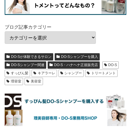
ブログ記事カテゴリー
DO-Sが体験できるサロン
DO-Sシャンプーを購入
DO-Sシャンプー関連
DO-S・ハナヘナ正規販売店
DO-S
すっぴん髪
キアラーレ
シャンプー
トリートメント
理容室
美容室