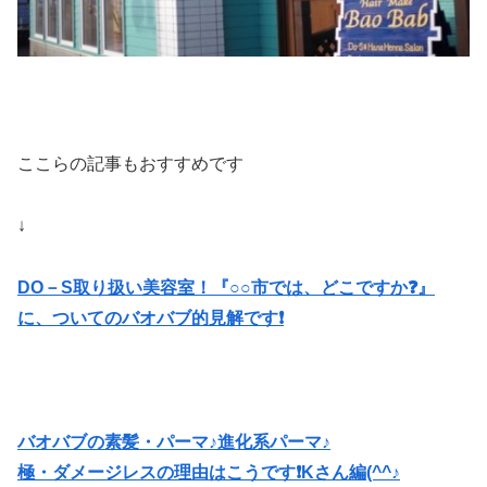
ここらの記事もおすすめです
↓
DO－S取り扱い美容室！『○○市では、どこですか❓』
に、ついてのバオバブ的見解です❗️
バオバブの素髪・パーマ♪進化系パーマ♪
極・ダメージレスの理由はこうです❗️Kさん編(^^♪