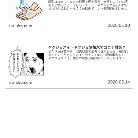
新型コロナウイルスの影響で理美容室に来店しにくいお客
さんが増えてる。そりゃ スーパーやコンビニみたいにレ
ジだけの接触じゃなく２ｍ以内で １〜2時間程度しか
も 美容院でのヘアカラーやパーマの時や理容院でのショ
ービング（顔剃）とかお客さんはマス...
2020.05.10
do-s55.com
ヤクジョスイ・ヤクジョ除菌水でコロナ対策？
ヤクジョ除菌水を 理美容室で消毒に使用したら 絶対に
ダメです！ヤクジョスイ ○○○ウィルスも殺菌出来ます！
ヤクジョスイは、独自の電気分解技術でアルカリイオン化
した高機能アルカリ還元水で、pH12のアルカリ性です。肌
に触れた瞬間に弱酸性になる...
2020.05.14
do-s55.com