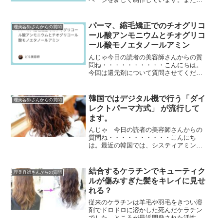
だページ数は少ないですが、ぜひフォロ
ーして下さいネ↓場末のパーマ屋の美容師
日記のインスタグラ...
パーマ、縮毛矯正でのチオグリコ
理美容師さんからの質問
ール酸アンモニウムとチオグリコ
ール酸モノエタノールアミン
んじゃ今日の読者の美容師さんからの質
問ね・・・・・・・・・・こんにちは。
今回は還元剤について質問させてくださ
い。アンモニウムチオグリコレートに含
まれるアンモニアは、すでに中和された
塩の状態で存在してい...
韓国ではデジタル機で行う「ダイ
理美容師さんからの質問
レクトパーマ方式」 が流行して
ます。
んじゃ 今日の読者の美容師さんからの
質問ね・・・・・・・・・・こんにち
は。最近の韓国では、システィアミン
（システアミン）・TGS・GMT などの活
用が始まっています。中性パーマ・酸性
パーマの利用とあわ...
結合するケラチンでキューティク
理美容師さんからの質問
ルが傷みすぎた髪をキレイに見せ
れる？
従来のケラチンは羊毛や羽毛をきつい溶
剤でドロドロに溶かした死んだケラチン
でした。ところが最近開発された活性ケ