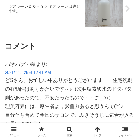
キアラーレＤＯ－Ｓとキアラーレは違い
ます。
コメント
バオバブ・関
より:
2021年1月29日 12:41 AM
どSさん、お忙しい中ありがとうございます！！住宅洗剤
の有効性はありがたいです～♪（次亜塩素酸水のドタバタ
劇があったので、不安だったもので・・(;^_^A）
理美容界には、厚生省より影響力あると思うんで(^^♪
自分たち含めて全国のサロンで、ふきそうじに気合が入る
と思います(‘◇’)ゞ
やはり髪にも たいがいくっつくんですね、、シャンプー
メニュー
ホーム
検索
トップ
サイドバー