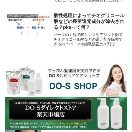
ラチンや生ケラチンは特殊製法でボロボ
ロに壊れたケラチンではなく髪のケラチ
ンに非常に類似した生...
酸性処理によってチオグリコール
理美容師さんからの質問
酸などの残留還元成分が除去され
る？pkaって何？
パーマの工程で酸リンスやアシッド剤で
チオグリコール酸などの還元剤が除去で
きるの？パーマや縮毛矯正の１剤で
pka（酸解離定数・イオン化定数）って何
か知ってる？パーマの工程で昔は必ずシ
ャンプー台で中間水洗...