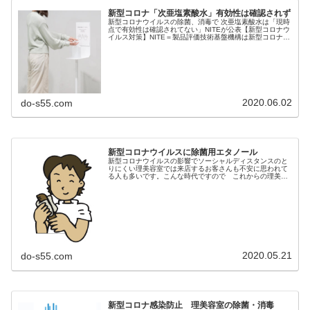
新型コロナ「次亜塩素酸水」有効性は確認されず
新型コロナウイルスの除菌、消毒で 次亜塩素酸水は「現時
点で有効性は確認されてない」NITEが公表【新型コロナウ
イルス対策】NITE＝製品評価技術基盤機構は新型コロナウ
イルスの消毒目的で利用が広がっている「次亜塩素酸水」
について、現時点では有...
2020.06.02
do-s55.com
新型コロナウイルスに除菌用エタノール
新型コロナウイルスの影響でソーシャルディスタンスのと
りにくい理美容室では来店するお客さんも不安に思われて
る人も多いです。こんな時代ですので これからの理美容
室ではちゃんとした知識を持って 来店されるお客さんに
安心してもらう事がとても大切です...
2020.05.21
do-s55.com
新型コロナ感染防止 理美容室の除菌・消毒