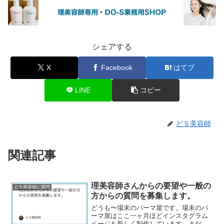
シェアする
X
Facebook
はてブ
LINE
コピー
どＳ美容師
関連記事
理美容師さんからの要望や一般の
どＳ美容師に質問
方からの質問を募集します。
どうも〜場末のパーマ屋です。場末のパ
ーマ屋はここ一ヶ月ほどインスタグラム
ページを新しく制作しています。まだま