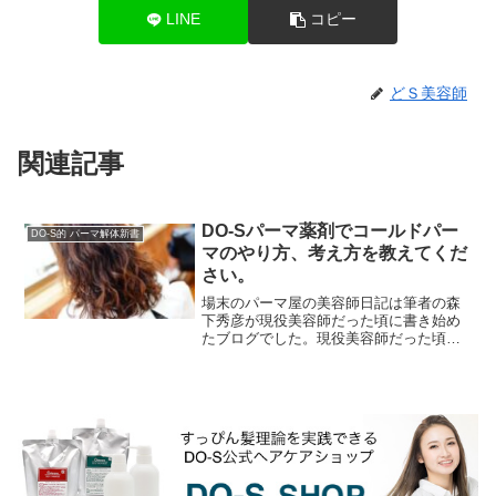
LINE
コピー
どＳ美容師
関連記事
DO-Sパーマ薬剤でコールドパー
DO-S的 パーマ解体新書
マのやり方、考え方を教えてくだ
さい。
場末のパーマ屋の美容師日記は筆者の森
下秀彦が現役美容師だった頃に書き始め
たブログでした。現役美容師だった頃は
ヘアカラー比率もパーマ比率も５０％は
楽に超えてるような感じで、そのブログ
はまさにヘアカラーや...