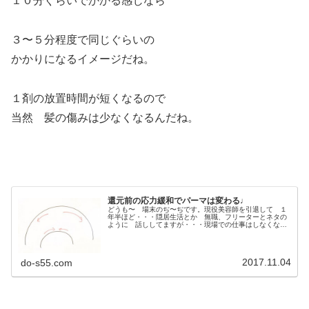
１０分ぐらいでかかる感じなら
３〜５分程度で同じぐらいの
かかりになるイメージだね。
１剤の放置時間が短くなるので
当然 髪の傷みは少なくなるんだね。
還元前の応力緩和でパーマは変わる♩
どうも〜 場末のぢ〜ぢです。現役美容師を引退して １
年半ほど・・・隠居生活とか 無職、フリーターとネタの
ように 話ししてますが・・・現場での仕事はしなくなっ
たけどこのブログを毎日書くのが日課になってるしAGITO
で パーマなんかの実験したり...
2017.11.04
do-s55.com