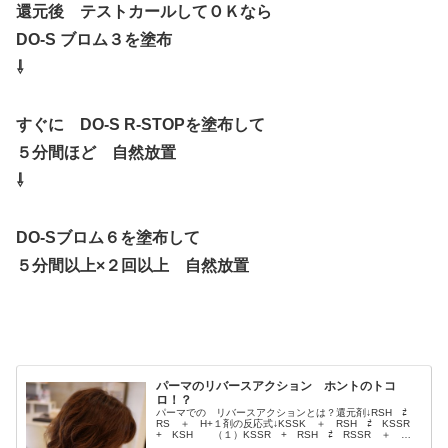
還元後 テストカールしてＯＫなら
DO-S ブロム３を塗布
⇩
すぐに DO-S R-STOPを塗布して
５分間ほど 自然放置
⇩
DO-Sブロム６を塗布して
５分間以上×２回以上 自然放置
パーマのリバースアクション ホントのトコ
ロ！？
パーマでの リバースアクションとは？還元剤↓RSH ⇄
RS ＋ H+１剤の反応式↓KSSK ＋ RSH ⇄ KSSR
+ KSH （１）KSSR + RSH ⇄ RSSR ＋
KSH （２）この記事 熟読↓パーマの概念は変わ