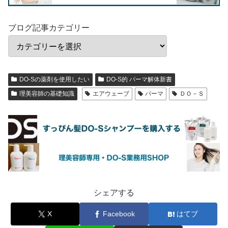
ブログ記事カテゴリー
DO-Sの薬剤を使用したい
DO-S的 パーマ解体新書
理美容師の基礎知識
エアウェーブ
パーマ
ＤＯ－Ｓ
シェアする
X
Facebook
はてブ