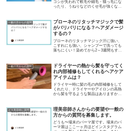
コシが失われて軟毛や細毛・猫っ毛にな
ったり、うねりなどのくせ毛が強くなっ
たり、パサパサして髪のツヤが失われた
り白髪が増えるなど毛髪や頭皮が変化す
ることです。エイジン...
ブローネのリタッチマジックで髪
一般の方からの質問
がバリバリになる？ヘアダメージ
するの？
ブローネのリタッチマジック汗に強い、
こすれにも強い、シャンプーで洗っても
落ちにくい！染めてから2～3週間もする
と根元から白髪が出てきて気になりだす
分け目...けど、頻繁に白髪染めをすると
傷みが気になる...
ドライヤーの熱から髪を守ってく
一般の方からの質問
れ内部補修もしてくれるヘアケア
アイテムは？
ドライヤー時に髪の毛の内部補修をして
くれたり、ドライヤーやアイロンの高熱
から髪を守るような製品はありますか？
最近は洗い流さないタイプのヘアトリー
トメント（アウトバストリートメント）
なんかで髪の毛のケラ...
理美容師さんからの要望や一般の
どＳ美容師に質問
方からの質問を募集します。
どうも〜場末のパーマ屋です。場末のパ
ーマ屋はここ一ヶ月ほどインスタグラム