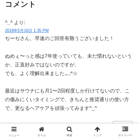
コメント
^_^
より:
2019年5月16日 1:35 PM
ぢーぢさん、早速のご回答有難うございました！
ぬめぇ〜っと感は7年使っていても、未だ慣れないという
か、正直好みではないのですが、
でも、よく理解出来ました.｡.:*☆
最近はサウナにも月1〜2回程度しか行けてないので、こ
の傷みにくいタイミングで、きちんと推奨通りの使い方
で、更なるヘアケアを頑張ってみます^_^
返信
メニュー
ホーム
検索
トップ
サイドバー