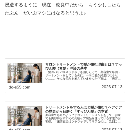
浸透するように 現在 改良中だから もう少ししたら
たぶん だいぶマシにはなると思うよ♪
サロントリートメントで髪が傷む理由とは？すっ
ぴん髪（素髪）理論の基本
「髪のバサバサやボサボサを治したくて、美容室で毎回ト
リートメントをしているのに、一向に髪が綺麗にならな
い……」そんな悩みを抱えていませんか？実は、「美容室
で良かれと思って行うサロントリートメントが、逆に髪を
傷める原因になっている」と言ったら...
2026.07.13
do-s55.com
トリートメントをする人ほど髪が傷む？ヘアケア
の歴史から紐解く「すっぴん髪」の本質
美容室で毎月のようにサロントリートメントをして、お家
でも美容師おすすめの高級ケア製品を使っている常連のお
客様。「施術直後はツヤツヤでサラサラなのに、次回ご来
店された時には、前回よりも確実に髪がボサボサになって
いる……」「ヘアダメージを治すは...
2026.07.13
do-s55.com