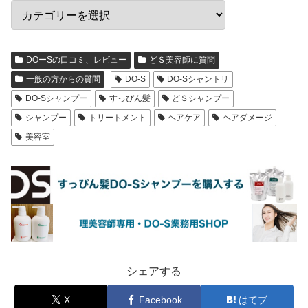
DOーSの口コミ、レビュー
どＳ美容師に質問
一般の方からの質問
DO-S
DO-Sシャントリ
DO-Sシャンプー
すっぴん髪
どＳシャンプー
シャンプー
トリートメント
ヘアケア
ヘアダメージ
美容室
シェアする
X
Facebook
はてブ