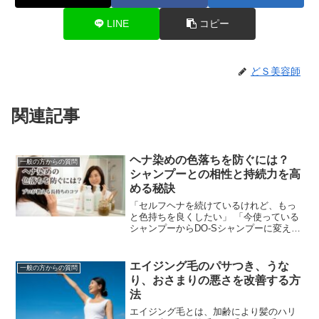
LINE
コピー
どＳ美容師
関連記事
ヘナ染めの色落ちを防ぐには？
一般の方からの質問
シャンプーとの相性と持続力を高
める秘訣
「セルフヘナを続けているけれど、もっ
と色持ちを良くしたい」 「今使っている
シャンプーからDO-Sシャンプーに変えた
ら、ヘナは落ちにくくなる？」ヘナ愛用
者にとって、染めたての美しい色をいか
にキープするか...
エイジング毛のパサつき、うな
一般の方からの質問
り、おさまりの悪さを改善する方
法
エイジング毛とは、加齢により髪のハリ