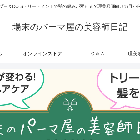
ャンプー＆DO-Sトリートメントで髪の傷みが変わる？理美容師向けの目
場末のパーマ屋の美容師日記
ル
オンラインストア
Ｑ＆Ａ
理美