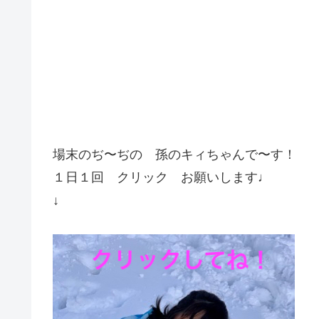
場末のぢ〜ぢの 孫のキィちゃんで〜す！
１日１回 クリック お願いします♩
↓