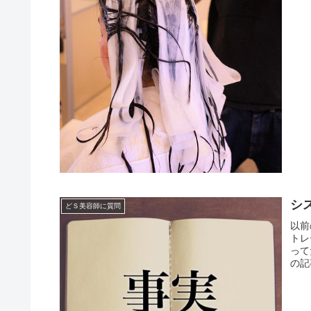
シ
どＳ美容師に質問
以前
トレ
って
の記