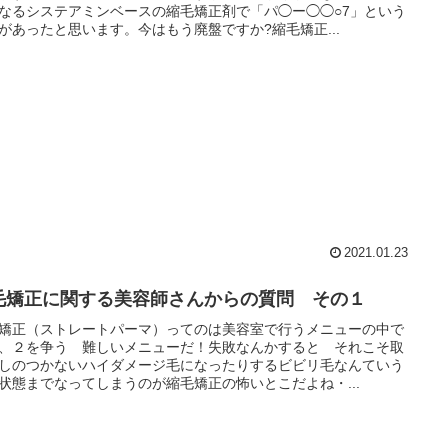
なるシステアミンベースの縮毛矯正剤で「パ◯ー◯◯○7」という
があったと思います。今はもう廃盤ですか?縮毛矯正...
2021.01.23
毛矯正に関する美容師さんからの質問 その１
矯正（ストレートパーマ）ってのは美容室で行うメニューの中で
、２を争う 難しいメニューだ！失敗なんかすると それこそ取
しのつかないハイダメージ毛になったりするビビリ毛なんていう
状態までなってしまうのが縮毛矯正の怖いとこだよね・...