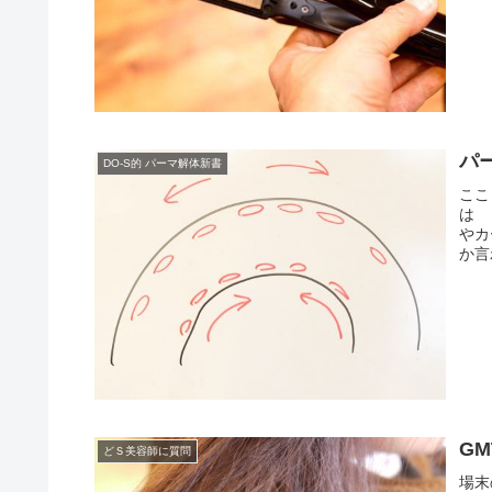
パ
DO-S的 パーマ解体新書
ここ
は 
やカ
か言
G
どＳ美容師に質問
場末