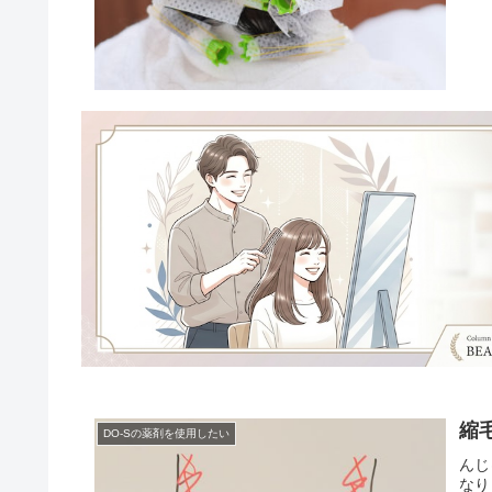
縮
DO-Sの薬剤を使用したい
んじ
なり