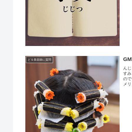
G
どＳ美容師に質問
んじ
すみ
ので
メリ