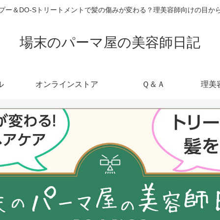
ャンプー＆DO-Sトリートメントで髪の傷みが変わる？理美容師向けの目
場末のパーマ屋の美容師日記
ル
オンラインストア
Ｑ＆Ａ
理美