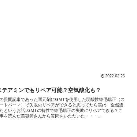
2022.02.26
ステアミンでもリペア可能？空気酸化も？
の質問記事であった還元剤にGMTを使用した弱酸性縮毛矯正（ス
ートパーマ）で失敗のリペアができると思ってたら実は 全然違
たというお話↓GMTの特性で縮毛矯正の失敗にリペアできる？こ
事を読んだ美容師さんから質問をいただいた・・・...