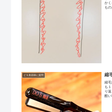
かく
もの
縮
どＳ美容師に質問
縮毛
も１
り返
酷い