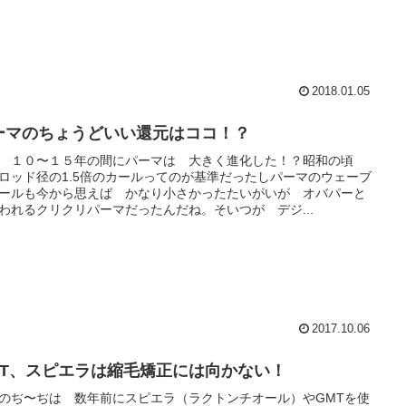
2018.01.05
ーマのちょうどいい還元はココ！？
 １０〜１５年の間にパーマは 大きく進化した！？昭和の頃
ロッド径の1.5倍のカールってのが基準だったしパーマのウェーブ
ールも今から思えば かなり小さかったたいがいが オバパーと
われるクリクリパーマだったんだね。そいつが デジ...
2017.10.06
MT、スピエラは縮毛矯正には向かない！
のぢ〜ぢは 数年前にスピエラ（ラクトンチオール）やGMTを使