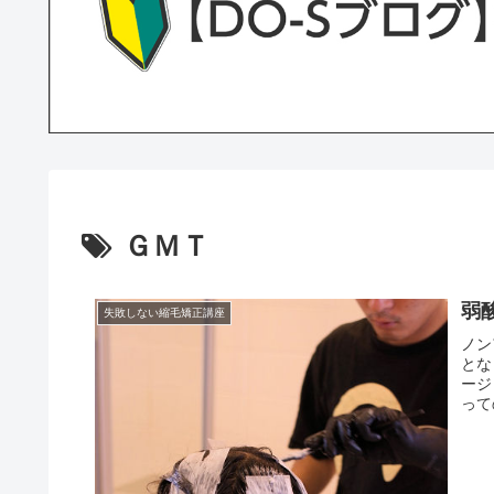
ＧＭＴ
弱
失敗しない縮毛矯正講座
ノン
とな
ージ
って