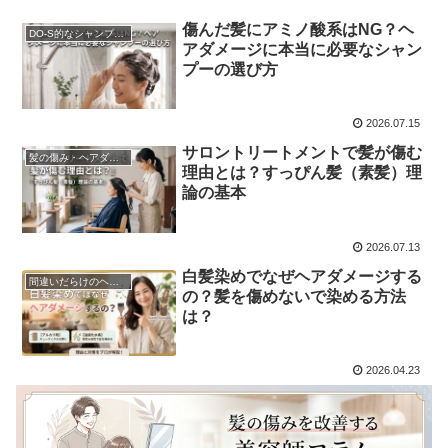
傷んだ髪にアミノ酸系はNG？ヘ
DO-S的なシャンプー解析
アダメージに本当に必要なシャン
プーの選び方
2026.07.15
サロントリートメントで髪が傷む
髪の傷み・ヘアダメージ
理由とは？すっぴん髪（素髪）理
論の基本
2026.07.13
白髪染めでなぜヘアダメージする
間違いだらけのヘアケア
の？髪を傷めないで染める方法
は？
2026.04.23