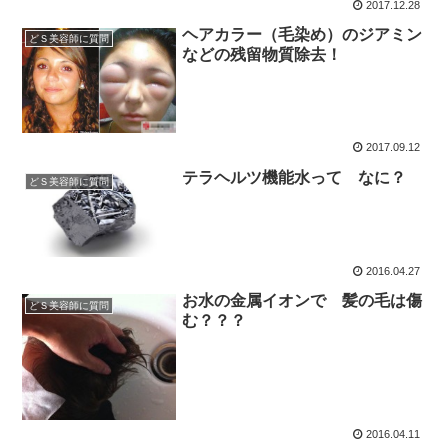
2017.12.28
ヘアカラー（毛染め）のジアミン
どＳ美容師に質問
などの残留物質除去！
2017.09.12
テラヘルツ機能水って なに？
どＳ美容師に質問
2016.04.27
お水の金属イオンで 髪の毛は傷
どＳ美容師に質問
む？？？
2016.04.11