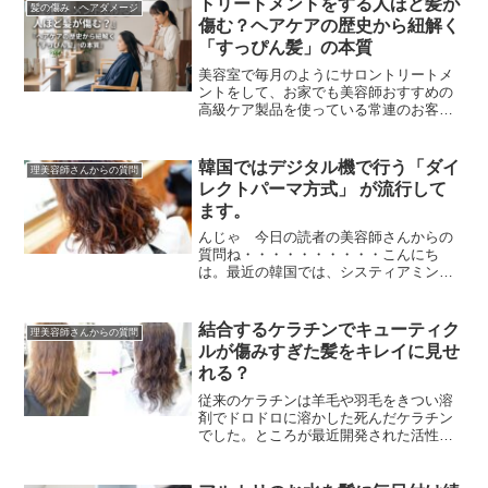
トリートメントをする人ほど髪が
髪の傷み・ヘアダメージ
傷む？ヘアケアの歴史から紐解く
「すっぴん髪」の本質
美容室で毎月のようにサロントリートメ
ントをして、お家でも美容師おすすめの
高級ケア製品を使っている常連のお客
様。「施術直後はツヤツヤでサラサラな
のに、次回ご来店された時には、前回よ
りも確実に髪がボサボサ...
韓国ではデジタル機で行う「ダイ
理美容師さんからの質問
レクトパーマ方式」 が流行して
ます。
んじゃ 今日の読者の美容師さんからの
質問ね・・・・・・・・・・こんにち
は。最近の韓国では、システィアミン
（システアミン）・TGS・GMT などの活
用が始まっています。中性パーマ・酸性
パーマの利用とあわ...
結合するケラチンでキューティク
理美容師さんからの質問
ルが傷みすぎた髪をキレイに見せ
れる？
従来のケラチンは羊毛や羽毛をきつい溶
剤でドロドロに溶かした死んだケラチン
でした。ところが最近開発された活性ケ
ラチンや生ケラチンは特殊製法でボロボ
ロに壊れたケラチンではなく髪のケラチ
ンに非常に類似した生...