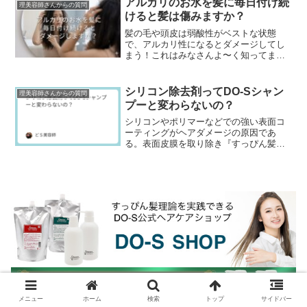
アルカリのお水を髪に毎日付け続
理美容師さんからの質問
けると髪は傷みますか？
髪の毛や頭皮は弱酸性がベストな状態
で、アルカリ性になるとダメージしてし
まう！これはみなさんよ〜く知ってます
よね。でも、毛染めで黒髪を明るくする
ブリーチ（脱色）とか、健康毛にしっか
りパーマや縮毛矯正を効...
シリコン除去剤ってDO-Sシャン
理美容師さんからの質問
プーと変わらないの？
シリコンやポリマーなどでの強い表面コ
ーティングがヘアダメージの原因であ
る。表面皮膜を取り除き『すっぴん髪』
『素髪』にすることで髪の傷みが軽減で
きる。これ2010年ぐらいから美容業界で
言われ出したんです...
メニュー
ホーム
検索
トップ
サイドバー