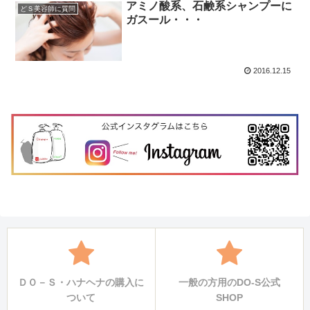
アミノ酸系、石鹸系シャンプーに
どＳ美容師に質問
ガスール・・・
2016.12.15
ＤＯ－Ｓ・ハナヘナの購入に
一般の方用のDO-S公式
ついて
SHOP