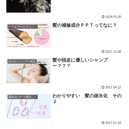
2018.03.28
髪の補修成分ＰＰＴってなに？
ヘアトリートメントの真実
2017.11.09
髪や頭皮に優しいシャンプ
DO-Sシャンプー関連
ー？？？
2017.04.12
わかりやすい 髪の疎水化 その
場末のパーマ屋の毛髪理論
２
2017.01.10