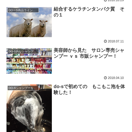
2018.10.29
結合するケラチンタンパク質 そ
DOーS商品ラインアップ
の１
2018.07.11
美容師から見た サロン専売シャ
DO-S的なシャンプー解析
ンプー ｖｓ 市販シャンプー！
2018.04.10
do-sで初めての もこもこ泡を体
DO-Sシャンプーを購入
験した！