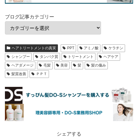
ブログ記事カテゴリー
ヘアトリートメントの真実
PPT
アミノ酸
ケラチン
シャンプー
タンパク質
トリートメント
ヘアケア
ヘアダメージ
毛髪
美容
髪
髪の傷み
髪質改善
ＰＰＴ
シェアする