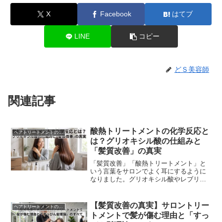
X
Facebook
はてブ
LINE
コピー
どＳ美容師
関連記事
酸熱トリートメントの化学反応と
ヘアトリートメントの真実
は？グリオキシル酸の仕組みと
「髪質改善」の真実
「髪質改善」「酸熱トリートメント」と
いう言葉をサロンでよく耳にするように
なりました。グリオキシル酸やレブリン
酸といった成分を使い、「イミン結合
（イミノ結合）」によって髪が劇的に美
しくなるとアピールされ...
【髪質改善の真実】サロントリー
ヘアトリートメントの真実
トメントで髪が傷む理由と「すっ