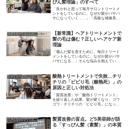
ぴん髪理論」のすべて
「良かれと思って毎月サロントリートメ
ントをしているのに、なぜか髪がバサバ
サになっていく……」「高級な補修系ト
リートメントでケアしているのに、一向
に髪が綺麗にならない……」そんな矛盾
に悩む方は少なくあり...
【新常識】ヘアトリートメントで
ヘアトリートメントの真実
髪の毛は傷む？正しいヘアケア新
理論
「傷んだ髪を直すために、毎日トリート
メントをしているのに、なぜか髪がバサ
バサになる…」そんな悩みを抱えていま
せんか？実は、「トリートメントが髪の
傷みを加速させている」という驚きの事
実があります。この記...
酸熱トリートメントで失敗…チリ
ヘアトリートメントの真実
チリの「ビビり毛（酸熱死）」の
原因と正しい対処法
「髪質改善」や「酸熱トリートメント」
を繰り返した結果、髪が硬くなり、ゴワ
ゴワ・チリチリの「ビビり毛」になって
しまうトラブルが急増しています。巷で
はこれを「酸熱死（さんねつし）」と呼
ぶこともあります。「...
髪質改善の盲点。どS美容師が語
ヘアトリートメントの真実
る「すっぴん髪（素髪）」の本質