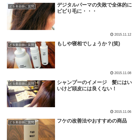
デジタルパーマの失敗で全体的に
どＳ美容師に質問
ビビり毛に・・・
2015.11.12
もしや寝相でしょうか？(笑)
どＳ美容師に質問
2015.11.08
シャンプーのイメージ 髪にはい
どＳ美容師に質問
いけど頭皮には良くない！
2015.11.06
フケの改善法やおすすめの商品
どＳ美容師に質問