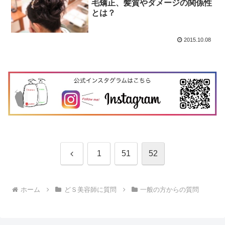
毛矯正、髪質やダメージの関係性
とは？
2015.10.08
前
1
51
52
へ
ホーム
どＳ美容師に質問
一般の方からの質問