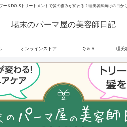
ャンプー＆DO-Sトリートメントで髪の傷みが変わる？理美容師向けの目
場末のパーマ屋の美容師日記
ル
オンラインストア
Ｑ＆Ａ
理美