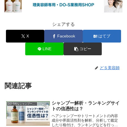
シェアする
X
Facebook
はてブ
LINE
コピー
どＳ美容師
関連記事
シャンプー解析・ランキングサイ
DO-S的なシャンプー解析
トの信憑性は？
ヘアシャンプーやトリートメントの内容
成分や界面活性剤を解析、分析して鑑定
したり格付け、ランキングなどを行った