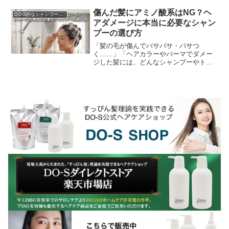
品の広告では、よく「石油由来成分不使
用」が安全の証のように...
傷んだ髪にアミノ酸系はNG？ヘ
DO-S的なシャンプー解析
アダメージに本当に必要なシャン
プーの選び方
「髪の毛が傷んでバサバサ・パサつ
く……」「ヘアカラーやパーマでダメー
ジした髪には、どんなシャンプーやトリ
ートメントがおすすめ？」美容室でも毎
日のように受けるこの質問。ネットで
「美容師が選ぶおすすめダメ...