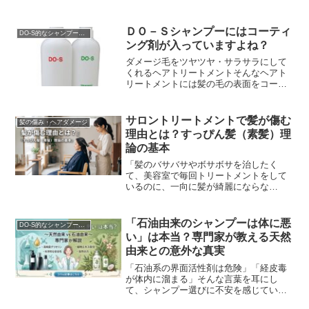
りするシャンプーの解析サイトや美容師
が選んだシャンプーランキングサイトな
どが沢山あります。こ...
ＤＯ－Ｓシャンプーにはコーティ
DO-S的なシャンプー解析
ング剤が入っていますよね？
ダメージ毛をツヤツヤ・サラサラにして
くれるヘアトリートメントそんなヘアト
リートメントには髪の毛の表面をコート
して艶や手触りを良くするためにコーテ
ィング成分、皮膜・被膜成分が入ってい
ます。でもこの髪を綺...
サロントリートメントで髪が傷む
髪の傷み・ヘアダメージ
理由とは？すっぴん髪（素髪）理
論の基本
「髪のバサバサやボサボサを治したく
て、美容室で毎回トリートメントをして
いるのに、一向に髪が綺麗にならな
い……」そんな悩みを抱えていません
か？実は、「美容室で良かれと思って行
うサロントリートメントが、逆...
「石油由来のシャンプーは体に悪
DO-S的なシャンプー解析
い」は本当？専門家が教える天然
由来との意外な真実
「石油系の界面活性剤は危険」「経皮毒
が体内に溜まる」そんな言葉を耳にし
て、シャンプー選びに不安を感じていま
せんか？オーガニックや自然派を謳う製