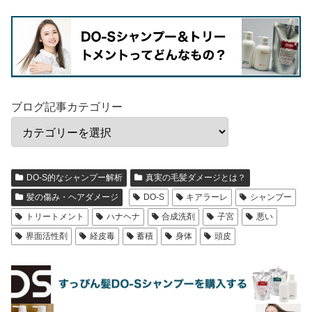
ブログ記事カテゴリー
DO-S的なシャンプー解析
真実の毛髪ダメージとは？
髪の傷み・ヘアダメージ
DO-S
キアラーレ
シャンプー
トリートメント
ハナヘナ
合成洗剤
子宮
悪い
界面活性剤
経皮毒
蓄積
身体
頭皮