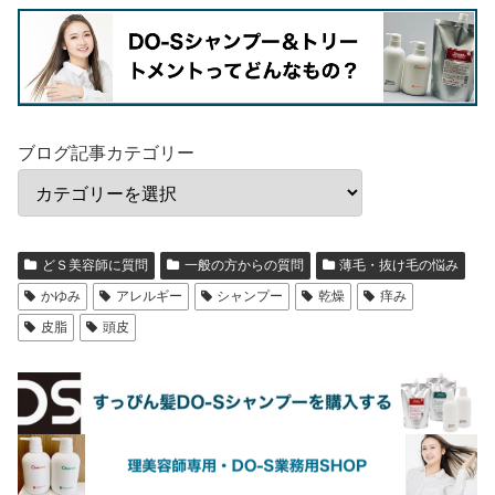
ブログ記事カテゴリー
どＳ美容師に質問
一般の方からの質問
薄毛・抜け毛の悩み
かゆみ
アレルギー
シャンプー
乾燥
痒み
皮脂
頭皮