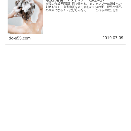
市販の合成界面活性剤で作られてるシャンプーは頭皮への
刺激も強く 有害物質を多く含むので抜け毛、脱毛や薄毛
の原因になる！？だけじゃなく・・・これらの成分は肝臓
や子宮にまで侵入し毒性を及ぼす可能性もありまた 発が
ん性物質でもある！え〜 シャンプ...
2019.07.09
do-s55.com