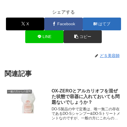
シェアする
X
Facebook
はてブ
LINE
コピー
どＳ美容師
関連記事
OX-ZEROとアルカリオフを混ぜ
一般の方からの質問
た状態で容器に入れておいても問
題ないでしょうか？
DO-S製品の中で定番は、唯一無二の存在
であるDO-Sシャンプー&DO-Sトリートメ
ントなのですが、一般の方にこれらの次
に売れ筋でみなさんからの評価の高いの