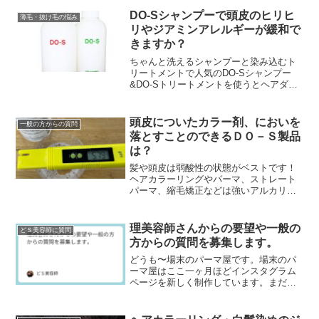
が『DO-Sアルカリオフ』です。でもこの
DO...
DO-Sシャンプーで頭皮のヒリヒ
薄毛・抜け毛の悩み
リやジアミンアレルギーが緩和で
きますか？
ちゃんと洗えるシャンプーと染み込むト
リートメントで人気のDO-Sシャンプー
&DO-Sトリートメントを使うとヘアダメ
ージが減少する！？髪の毛が扱いやすく
なってスタイリングが簡単になる。ヘア
カラーやパーマ...
頭皮についたカラー剤、においを
一般の方からの質問
落とすことのできるＤＯ－Ｓ製品
は？
髪や頭皮は弱酸性の状態がベストです！
ヘアカラーリングやパーマ、ストレート
パーマ、縮毛矯正などは強いアルカリ性
の薬品を使用することが多く、これがヘ
アダメージの原因になっています。そこ
で理美容室ではそうい...
理美容師さんからの要望や一般の
どＳ美容師に質問
方からの質問を募集します。
どうも〜場末のパーマ屋です。場末のパ
ーマ屋はここ一ヶ月ほどインスタグラム
ページを新しく制作しています。まだま
だページ数は少ないですが、ぜひフォロ
ーして下さいネ↓場末のパーマ屋の美容師
日記のインスタグラ...