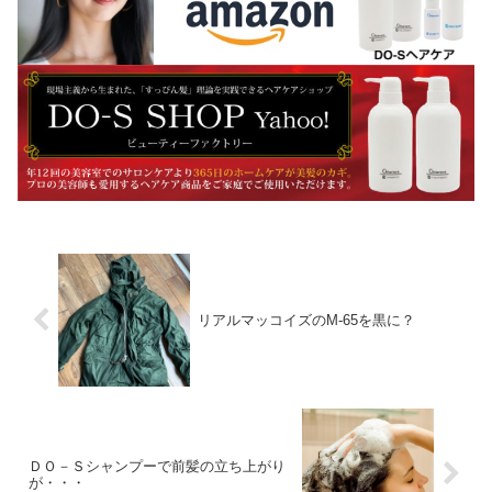
リアルマッコイズのM-65を黒に？
ＤＯ－Ｓシャンプーで前髪の立ち上がり
が・・・