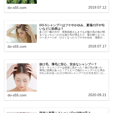
2019.07.12
do-s55.com
DO-Sシャンプーはフケやかゆみ、夏場の汗や匂
いなどに効果は？
多くの一般の方や 理美容師さんまでもが髪の毛の色が明
るくなっちゃったのも抜け毛が増えたり 髪が細くなった
りへダメージが ひどくなったりフケやかゆみ 湿疹が出
たりするのもすべて シャンプーのせい！そう 思い込ん
でたりする場合が多すぎなんだよね...
2018.07.17
do-s55.com
抜け毛、薄毛に安心、安全なシャンプー？
ＤＯ－Ｓシャンプーは頭皮に良かった！抜け毛が減った
薄毛に効果があった！アトピーで他のシャンプーだと痒み
やかぶれがあったけどDO-Sシャンプーだけ大丈夫だった！
など 頭皮に良かった！っていう口コミが 本当に多いん
だよね・・・んじゃ 今日の読...
2020.09.21
do-s55.com
頭皮に有害！？シャンプーで抜け毛？