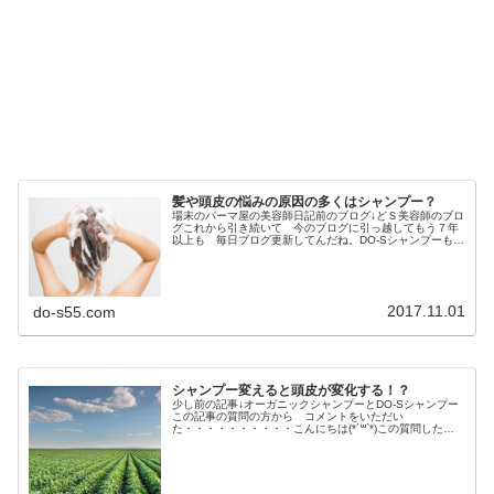
髪や頭皮の悩みの原因の多くはシャンプー？
場末のパーマ屋の美容師日記前のブログ↓どＳ美容師のブロ
グこれから引き続いて 今のブログに引っ越してもう７年
以上も 毎日ブログ更新してんだね。DO-Sシャンプーも発
売開始してから６年以上経過田舎の美容師が作った シャ
ンプーが結構 多くの方に愛...
2017.11.01
do-s55.com
シャンプー変えると頭皮が変化する！？
少し前の記事↓オーガニックシャンプーとDO-Sシャンプー
この記事の質問の方から コメントをいただい
た・・・・・・・・・・こんにちは(*´꒳`*)この質問した者
です。回答ありがとうございます(*´꒳`*)今まで、沢山のオ
ーガニック系？のシャン...