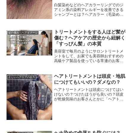
白髪染めなどのヘアカラーリングでのジ
アミン系の染料アレルギーを改善できる
シャンプーとは？ヘアカラー（毛染め）
の頭皮トラブルや悩みで最も多いのがジ
アミン系染料でのアレルギーです。ジア
ミンアレルギーってな...
トリートメントをする人ほど髪が
髪の傷み・ヘアダメージ
傷む？ヘアケアの歴史から紐解く
「すっぴん髪」の本質
美容室で毎月のようにサロントリートメ
ントをして、お家でも美容師おすすめの
高級ケア製品を使っている常連のお客
様。「施術直後はツヤツヤでサラサラな
のに、次回ご来店された時には、前回よ
りも確実に髪がボサボサ...
ヘアトリートメントは頭皮・地肌
正しいヘアケアの仕方
につけてもいいの？ダメなの？
ヘアトリートメントは頭皮につけてはい
けないの？つけたほうがも良いの？頭皮
が乾燥気味のお客さんとかに「ヘアトリ
ートメントは地肌（頭皮）にもたっぷり
つけ、マッサージするように塗布した方
が良いです。」ってい...
ヘナ染めの色落ちを防ぐには？