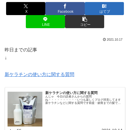
X
Facebook
はてブ
LINE
コピー
2021.10.17
昨日までの記事
↓
新ケラチンの使い方に関する質問
新ケラチンの使い方に関する質問
んじゃ 今日の読者さんからの質問
ね・・・・・・・・・・いつも楽しくブログ拝見してます
新ケラチンなどに関する質問です前提・鎖骨までの髪で今
後伸ばしたい・髪についたトリートメントや整髪料が原因
と思われる痒みがよく起こる・年3〜4回縮毛矯正・カラ...