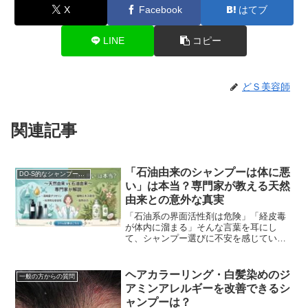
X
Facebook
はてブ
LINE
コピー
どＳ美容師
関連記事
「石油由来のシャンプーは体に悪
DO-S的なシャンプー解析
い」は本当？専門家が教える天然
由来との意外な真実
「石油系の界面活性剤は危険」「経皮毒
が体内に溜まる」そんな言葉を耳にし
て、シャンプー選びに不安を感じていま
せんか？オーガニックや自然派を謳う製
品の広告では、よく「石油由来成分不使
用」が安全の証のように...
ヘアカラーリング・白髪染めのジ
一般の方からの質問
アミンアレルギーを改善できるシ
ャンプーは？