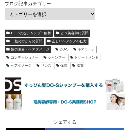
ブログ記事カテゴリー
DO-S的なシャンプー解析
どＳ美容師に質問
一般の方からの質問
正しいヘアケアの仕方
髪の傷み・ヘアダメージ
DO-S
キアラーレ
コンディショナー
シャンプー
トリートメント
ヘアダメージ
リンス
保湿
脂質
シェアする