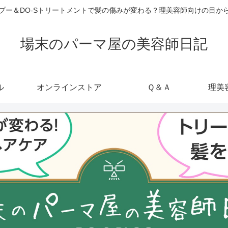
ャンプー＆DO-Sトリートメントで髪の傷みが変わる？理美容師向けの目
場末のパーマ屋の美容師日記
ル
オンラインストア
Ｑ＆Ａ
理美