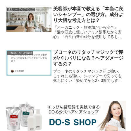
ーして下さいネ↓場末のパーマ屋の美容師
日記のインスタグラ...
美容師が本音で教える「本当に良
正しいヘアケアの仕方
いシャンプー」の選び方。成分よ
り大切な考え方とは？
「オーガニック・無添加だから安全」
「髪や頭皮に優しいアミノ酸系だから安
心」「石油由来の成分を使用してるもの
は危険」美容業界の「常連」とも言える
成分至上主義。しかし、現場でハサミを
握る美容師たちが本当に...
ブローネのリタッチマジックで髪
一般の方からの質問
がバリバリになる？ヘアダメージ
するの？
ブローネのリタッチマジック汗に強い、
こすれにも強い、シャンプーで洗っても
落ちにくい！染めてから2～3週間もする
と根元から白髪が出てきて気になりだす
分け目...けど、頻繁に白髪染めをすると
傷みが気になる...