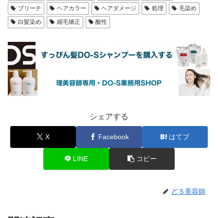
ブリーチ
ヘアカラー
ヘアダメージ
処理
毛染め
白髪染め
縮毛矯正
酸性
シェアする
X
Facebook
はてブ
LINE
コピー
どＳ美容師