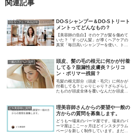
関連記事
DO-Sシャンプー＆DO-Sトリート
DO-Sヘアケア商品説明
メントってどんなもの？
【美容師の告白】そのケアが髪を傷めて
いた？「すっぴん髪」が導くヘアケアの
真実「毎日高いシャンプーを使い、トリ
ートメントで入念にケアしているのに、
なぜか髪がパサつく…」「昔に比べて髪
が細くなり、変なクセ...
頭皮、髪の毛の根元に何かが付着
一般の方からの質問
してる？脂漏性皮膚炎？シリコ
ン・ポリマー残留？
毛髪の根元部分（頭皮・毛穴）に何かが
付着してる？じゃりじゃり？ざらざらし
たものが頭皮全体を覆いなんだか頭皮が
気持ち悪い・・・べっとりしてて、なに
かが付着してるみたい・・・頭皮デトッ
クスやヘッドスパ・炭...
理美容師さんからの要望や一般の
どＳ美容師に質問
方からの質問を募集します。
どうも〜場末のパーマ屋です。場末のパ
ーマ屋はここ一ヶ月ほどインスタグラム
ページを新しく制作しています。まだま
だページ数は少ないですが、ぜひフォロ