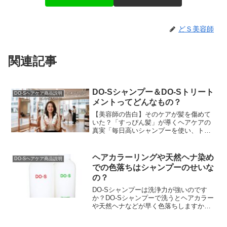
どＳ美容師
関連記事
DO-Sシャンプー＆DO-Sトリート
DO-Sヘアケア商品説明
メントってどんなもの？
【美容師の告白】そのケアが髪を傷めて
いた？「すっぴん髪」が導くヘアケアの
真実「毎日高いシャンプーを使い、トリ
ートメントで入念にケアしているのに、
なぜか髪がパサつく…」「昔に比べて髪
が細くなり、変なクセ...
ヘアカラーリングや天然ヘナ染め
DO-Sヘアケア商品説明
での色落ちはシャンプーのせいな
の？
DO-Sシャンプーは洗浄力が強いのです
か？DO-Sシャンプーで洗うとヘアカラー
や天然ヘナなどが早く色落ちしますか？
なんてDO-S使用者さんから質問を頂くこ
とがあります。開発した場末のパーマ屋