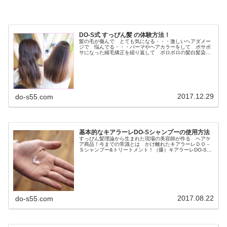
DO-S式 すっぴん髪 の体験方法！
髪の毛が傷んで とても気になる・・・激しいヘアダメー
ジで 悩んでる・・・パーマやヘアカラーをして ボサボ
サになった縮毛矯正を繰り返して ボロボロの髪白髪染め
を長年してて ペタンと軟毛毎日アイロンしてるので パ
サパサの髪など ヘアダメージの悩...
2017.12.29
do-s55.com
基本的なキアラーレDO-Sシャンプーの使用方法
すっぴん髪理論から生まれた現場の美容師が作る ヘアケ
ア商品！今までの常識とは かけ離れたキアラーレＤＯ－
Ｓシャンプー&トリートメント！（爆）キアラーレDO-Sヘ
アケア商品には。使えば、もっと綺麗な髪になるモノもヘ
アダメージを治すモノもござい...
2017.08.22
do-s55.com