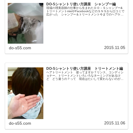
DO-Sシャントリ使い方講座 シャンプー編
現場の理美容師の仕事から生まれたＤＯ－Ｓシャンプー&
トリートメントmixiやFacebookなどのＳＮＳから口コミで
広がった シャンプー＆トリートメント今までのヘアケア
やシャンプーの常識では語れない 唯一無二のシャンプー
＆トリートメント・・...
2015.11.05
do-s55.com
DO-Sシャントリ使い方講座 トリートメント編
ヘアトリートメント 使ってますか？リンス、コンディシ
ョナー、トリートメントいろいろなネーミングがあるけ
ど どう違うの？って 現在はたいして変わらないのが現
実です！シャンプーは洗うだけトリートメントはその日一
日 ヘアダメージをごまかすだけ！す...
2015.11.06
do-s55.com