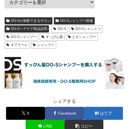
DO-Sが体験できるサロン
DO-Sシャンプー関連
DO-Sヘアケア商品説明
DO-S
DO-Sシャントリ
DO-Sシャンプー
すっぴん髪
どＳシャンプー
キアラーレ
シャンプー
シェアする
X
Facebook
はてブ
LINE
コピー