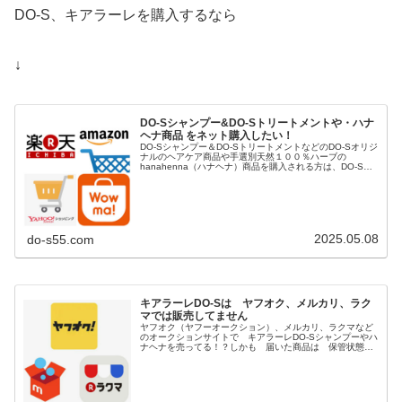
DO-S、キアラーレを購入するなら
↓
DO-Sシャンプー&DO-Sトリートメントや・ハナ
ヘナ商品 をネット購入したい！
DO-Sシャンプー＆DO-SトリートメントなどのDO-Sオリジ
ナルのヘアケア商品や手選別天然１００％ハーブの
hanahenna（ハナヘナ）商品を購入される方は、DO-S公
式ショップや楽天市場、Yahoo!ショッピング、AUpayマー
ケット（...
2025.05.08
do-s55.com
キアラーレDO-Sは ヤフオク、メルカリ、ラク
マでは販売してません
ヤフオク（ヤフーオークション）、メルカリ、ラクマなど
のオークションサイトで キアラーレDO-Sシャンプーやハ
ナヘナを売ってる！？しかも 届いた商品は 保管状態の
悪い 粗悪品（汗）楽天市場や アマゾンでも 非正規の
ショップがロッド番号を消して...