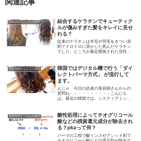
関連記事
結合するケラチンでキューティク
理美容師さんからの質問
ルが傷みすぎた髪をキレイに見せ
れる？
従来のケラチンは羊毛や羽毛をきつい溶
剤でドロドロに溶かした死んだケラチン
でした。ところが最近開発された活性ケ
ラチンや生ケラチンは特殊製法でボロボ
ロに壊れたケラチンではなく髪のケラチ
ンに非常に類似した生...
韓国ではデジタル機で行う「ダイ
理美容師さんからの質問
レクトパーマ方式」 が流行して
ます。
んじゃ 今日の読者の美容師さんからの
質問ね・・・・・・・・・・こんにち
は。最近の韓国では、システィアミン
（システアミン）・TGS・GMT などの活
用が始まっています。中性パーマ・酸性
パーマの利用とあわ...
酸性処理によってチオグリコール
理美容師さんからの質問
酸などの残留還元成分が除去され
る？pkaって何？
パーマの工程で酸リンスやアシッド剤で
チオグリコール酸などの還元剤が除去で