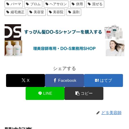
パーマ
ブロム
ヘアサロン
併用
混ぜる
縮毛矯正
美容室
美容院
薬剤
シェアする
X
Facebook
はてブ
LINE
コピー
どＳ美容師