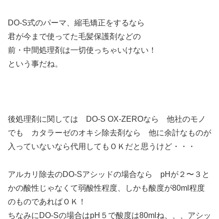
DO-S式のパーマ、縮毛矯正をするなら
君が今まで使ってた毛髪保護剤などの
前・中間処理剤は一切使っちゃいけない！
という事だね。
後処理剤に関しては DO-S OX-ZEROなら 他社のモノ
でも カタラーゼのオキシ除去剤なら 他に余計なものが
入っていないなら代用してもＯＫだと思うけど・・・
アルカリ除去のDO-Sアシッドの場合なら pHが２〜３と
かの酸性じゃなくて弱酸性程度、しかも酸度が80ml程度
のものであればＯＫ！
ちなみにDO-Sの場合はpH５で酸度は80mlね、、、アシッ