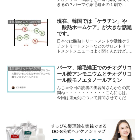
きるの？パーマや縮毛矯正の１剤で
pka（酸解離定数・イオン化定数）って何
か知ってる？パーマの工程で昔は必ずシ
ャンプー台で中間水洗...
現在、韓国では「ケラチン」や
理美容師さんからの質問
「酸熱ホームケア」が大きな話題
です。
日本では酸熱トリートメントや活性ケラ
チントリートメントなどのサロントリー
トメントメニューはよく聞くんだけど...
お隣の韓国では酸熱トリートメントでは
なく酸熱ストレート、ケラチン系のトリ
ートメントではな...
パーマ、縮毛矯正でのチオグリコ
理美容師さんからの質問
ール酸アンモニウムとチオグリコ
ール酸モノエタノールアミン
んじゃ今日の読者の美容師さんからの質
問ね・・・・・・・・・・こんにちは。
今回は還元剤について質問させてくださ
い。アンモニウムチオグリコレートに含
まれるアンモニアは、すでに中和された
塩の状態で存在してい...