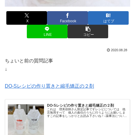
X
Facebook
はてブ
LINE
コピー
2020.08.28
ちょいと前の質問記事
↓
DO-Sレシピの作り置きと縮毛矯正の２剤
DO-Sレシピの作り置きと縮毛矯正の２剤
これは 理美容師さん限定記事ですレシピについては 他
言無用すべて 個人の責任のうちに行うようにお願いしま
すこの記事をしっかりとお読み下さいね！↓薬事法につい
て・・・理美容室関係の薬事法についてんじゃ 今日の読
者の美容師さんからの質問ね・・・...