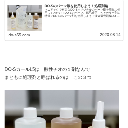
DO-Sのパーマ液を使用しよう！処理剤編
マニアックで有名なDO-Sオリジナルのパーマ剤を簡単に使
用してみたい！DO-Sのパーマ、縮毛矯正、ヘアカラー剤の
特徴？DO-Sのパーマ剤を使用しよう！液体還元剤編DO-S
のパーマ液を使用しよう！２剤編ぢ〜ぢの孫 アサヒ君
で〜す♪１日１回 ク...
2020.08.14
do-s55.com
DO-SカールL5は 酸性チオの１剤なんで
まともに処理剤と呼ばれるのは この３つ