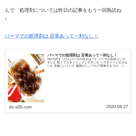
んで 処理剤については昨日の記事をもう一回熟読ね
↓
パーマでの処理剤は 百害あって一利なし！
パーマでの処理剤は 百害あって一利なし！
DO-S式すっぴんパーマの良さは？1. パーマが長持ちしや
すい2. 軽くてスタイリングしやすい3. ヘアダメージが少な
い4. 失敗しにくい5. 施術がシンプルで簡単今までの パー
マより進化したのはこのようなとこなんだけどこのDO-S式
のすっ...
2020.08.27
do-s55.com